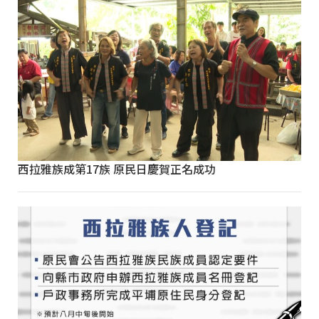
西拉雅族成第17族 原民日慶賀正名成功