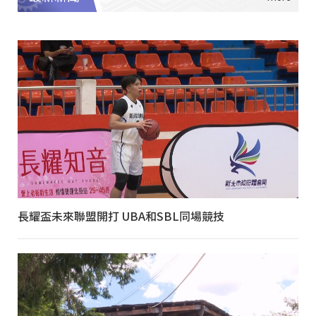
長耀盃未來聯盟開打 UBA和SBL同場競技