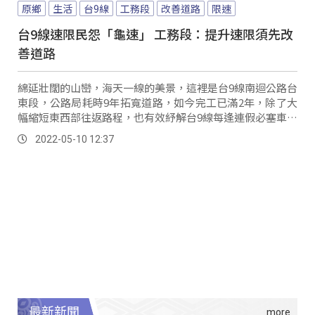
原鄉
生活
台9線
工務段
改善道路
限速
台9線速限民怨「龜速」 工務段：提升速限須先改
善道路
綿延壯闊的山巒，海天一線的美景，這裡是台9線南迴公路台
東段，公路局耗時9年拓寬道路，如今完工已滿2年，除了大
幅縮短東西部往返路程，也有效紓解台9線每逢連假必塞車的
窘境，只是各路段速限不一，引來用路人不...。
2022-05-10 12:37
最新新聞