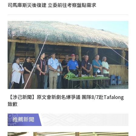
司馬庫斯災後復建 立委前往考察盤點需求
【涉己新聞】原文會新劇名爆爭議 團隊8/7赴Tafalong
致歉
推薦新聞