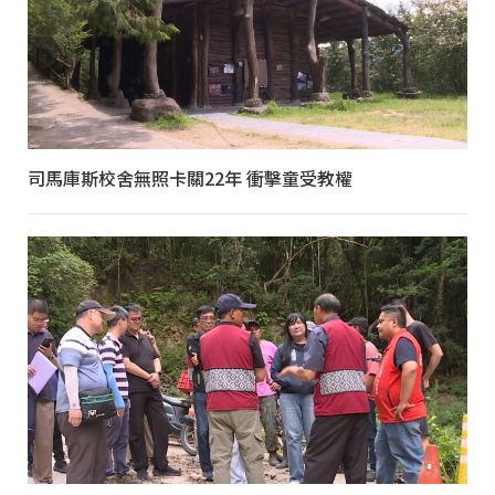
司馬庫斯校舍無照卡關22年 衝擊童受教權