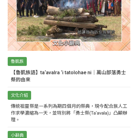
魯凱族
【魯凱族語】ta‘avalra ‘i tatolohae ni｜萬山部落勇士
祭的由來
文化介紹
傳統祖靈祭是一系列為期四個月的祭典，現今配合族人工
作求學濃縮為一天，並特別將「勇士祭(Ta‘avala)」凸顯辦
理。
小辭典