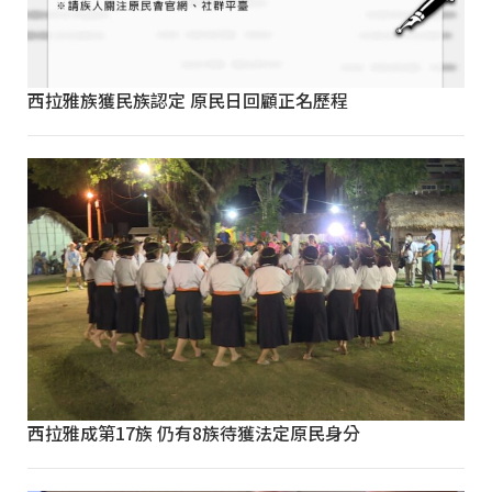
西拉雅族獲民族認定 原民日回顧正名歷程
西拉雅成第17族 仍有8族待獲法定原民身分