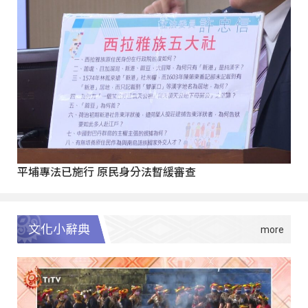
平埔專法已施行 原民身分法暫緩審查
文化小辭典