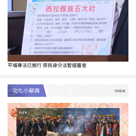
平埔專法已施行 原民身分法暫緩審查
文化小辭典