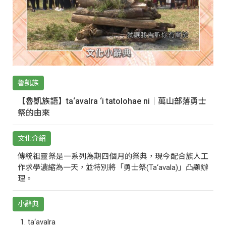
魯凱族
【魯凱族語】ta‘avalra ‘i tatolohae ni｜萬山部落勇士
祭的由來
文化介紹
傳統祖靈祭是一系列為期四個月的祭典，現今配合族人工
作求學濃縮為一天，並特別將「勇士祭(Ta‘avala)」凸顯辦
理。
小辭典
ta‘avalra