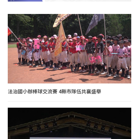
法治國小辦棒球交流賽 4縣市隊伍共襄盛舉