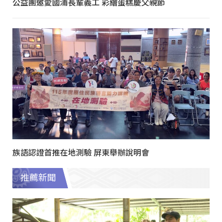
公益團邀愛國浦長輩義工 彩繪蛋糕慶父親節
族語認證首推在地測驗 屏東舉辦說明會
推薦新聞