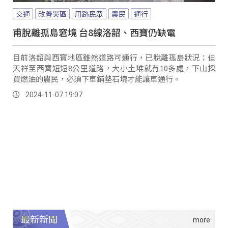
交通
改善災區
用路民眾
農民
通行
甫脫離孤島窘境 台8線洛韶、西寶仍缺電
目前洛韶與西寶地區雖然道路可通行，已脫離孤島狀況；但
天祥至西寶短短8公里道路，大小土堆就有10多處，下山採
買燃油的農民，必須下車鋪墊石塊才能讓車通行。
2024-11-07 19:07
最新新聞