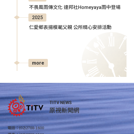
不畏風雨傳文化 達邦社Homeyaya雨中登場
2025
仁愛鄉表揚模範父親 公所精心安排活動
more
TITV NEWS
原視新聞網
電話：(02)2788-1600