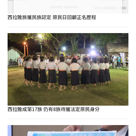
西拉雅族獲民族認定 原民日回顧正名歷程
西拉雅成第17族 仍有8族待獲法定原民身分