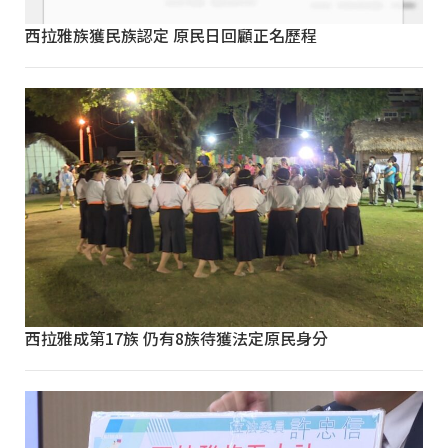
西拉雅族獲民族認定 原民日回顧正名歷程
西拉雅成第17族 仍有8族待獲法定原民身分