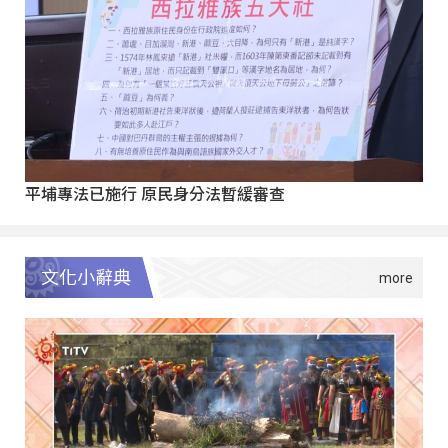
平埔專法已施行 原民身分法暫緩審查
文化小辭典