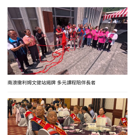
南澳撒利姆文健站揭牌 多元課程陪伴長者