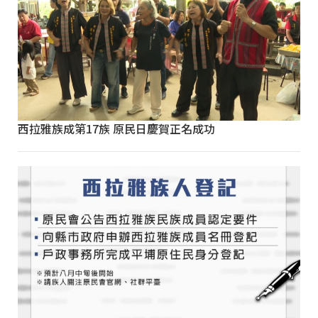
西拉雅族成第17族 原民日慶賀正名成功