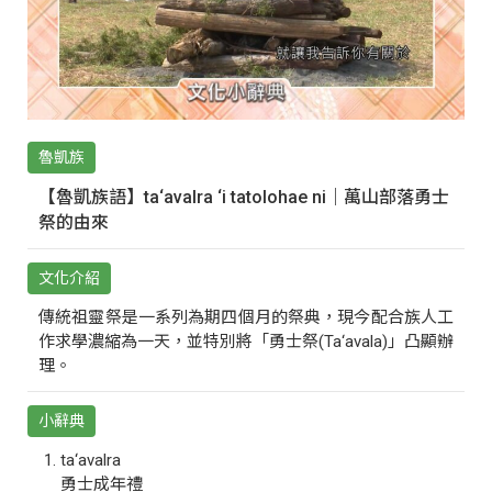
魯凱族
【魯凱族語】ta‘avalra ‘i tatolohae ni｜萬山部落勇士
祭的由來
文化介紹
傳統祖靈祭是一系列為期四個月的祭典，現今配合族人工
作求學濃縮為一天，並特別將「勇士祭(Ta‘avala)」凸顯辦
理。
小辭典
ta‘avalra
勇士成年禮