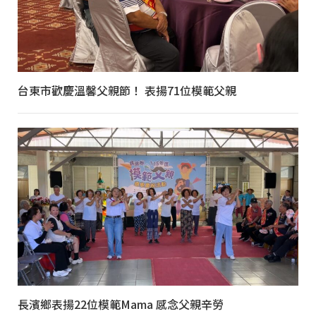
台東市歡慶溫馨父親節！ 表揚71位模範父親
長濱鄉表揚22位模範Mama 感念父親辛勞