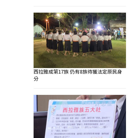
西拉雅成第17族 仍有8族待獲法定原民身
分