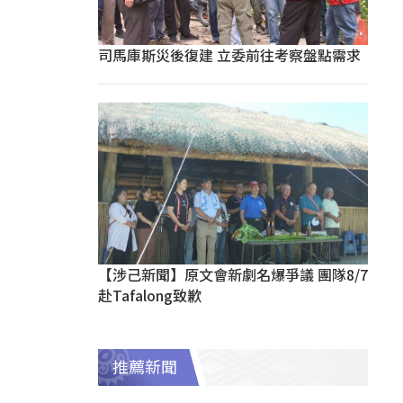
司馬庫斯災後復建 立委前往考察盤點需求
【涉己新聞】原文會新劇名爆爭議 團隊8/7
赴Tafalong致歉
推薦新聞