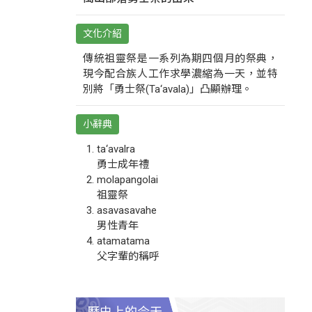
文化介紹
傳統祖靈祭是一系列為期四個月的祭典，
現今配合族人工作求學濃縮為一天，並特
別將「勇士祭(Ta‘avala)」凸顯辦理。
小辭典
ta‘avalra
勇士成年禮
molapangolai
祖靈祭
asavasavahe
男性青年
atamatama
父字輩的稱呼
歷史上的今天