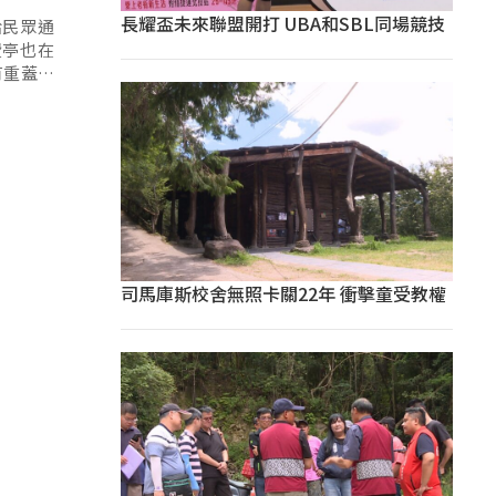
長耀盃未來聯盟開打 UBA和SBL同場競技
給民眾通
費亭也在
有重蓋必
置點以及
司馬庫斯校舍無照卡關22年 衝擊童受教權