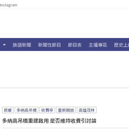
Instagram
族語新聞
新聞性節目
節目表
主播專區
歷史上
原鄉
多納高吊橋
收費亭
重新開放
高雄茂林
多納高吊橋重建啟用 是否維持收費引討論