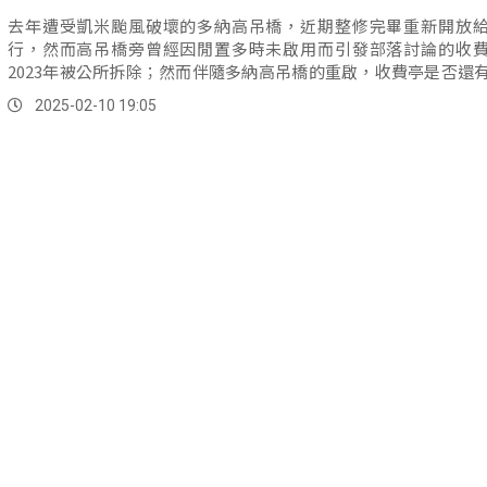
去年遭受凱米颱風破壞的多納高吊橋，近期整修完畢重新開放
行，然而高吊橋旁曾經因閒置多時未啟用而引發部落討論的收
2023年被公所拆除；然而伴隨多納高吊橋的重啟，收費亭是否還
要？代表認為若以提高部落觀光收入來看是必要，但收費亭的設
2025-02-10 19:05
人事成本等問題，也是目前公所和代表會評估的點。