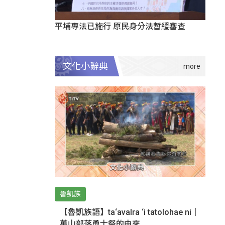
平埔專法已施行 原民身分法暫緩審查
文化小辭典
魯凱族
【魯凱族語】ta‘avalra ‘i tatolohae ni｜
萬山部落勇士祭的由來