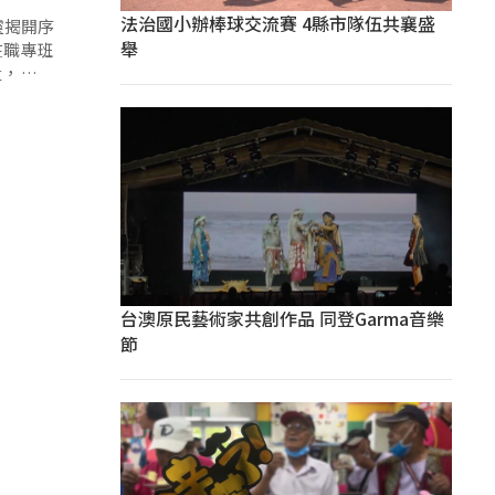
法治國小辦棒球交流賽 4縣市隊伍共襄盛
靈揭開序
舉
在職專班
量，包括
媒材的作
台澳原民藝術家共創作品 同登Garma音樂
節