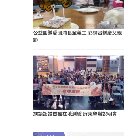
公益團邀愛國浦長輩義工 彩繪蛋糕慶父親
節
族語認證首推在地測驗 屏東舉辦說明會