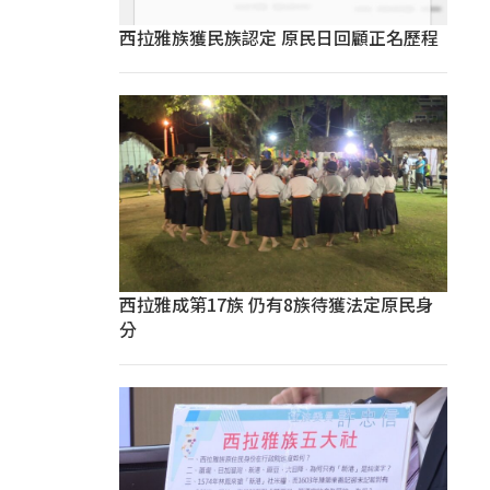
西拉雅族獲民族認定 原民日回顧正名歷程
西拉雅成第17族 仍有8族待獲法定原民身
分