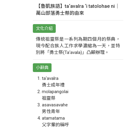
【魯凱族語】ta‘avalra ‘i tatolohae ni｜
萬山部落勇士祭的由來
文化介紹
傳統祖靈祭是一系列為期四個月的祭典，
現今配合族人工作求學濃縮為一天，並特
別將「勇士祭(Ta‘avala)」凸顯辦理。
小辭典
ta‘avalra
勇士成年禮
molapangolai
祖靈祭
asavasavahe
男性青年
atamatama
父字輩的稱呼