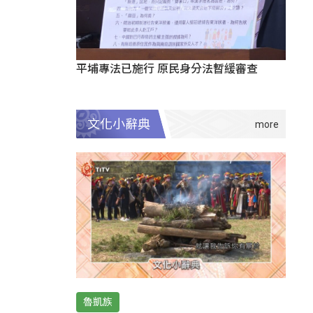
平埔專法已施行 原民身分法暫緩審查
文化小辭典
魯凱族