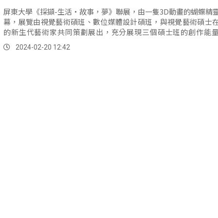
屏東大學《採擷-生活‧故事，夢》聯展，由一隻3D動畫的蝴蝶精
幕，展覽由視覺藝術碩班、數位媒體設計碩班，與視覺藝術碩士
的新生代藝術家共同策劃展出，充分展現三個碩士班的創作能
「寫實」、「抽象」、「古典」、「現代」等多樣貌的風格與多
2024-02-20 12:42
品，及兩面3D彩繪壁畫共計43件。