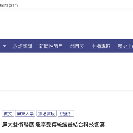
Instagram
族語新聞
新聞性節目
節目表
主播專區
歷史上
教文
屏東大學
擴增實境
視藝系
屏大藝術聯展 邀享受傳統繪畫結合科技饗宴