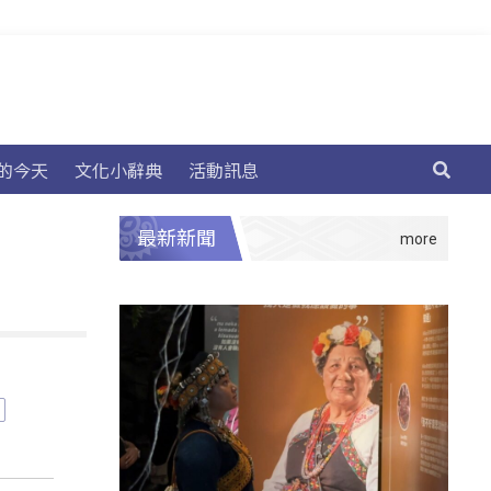
的今天
文化小辭典
活動訊息
最新新聞