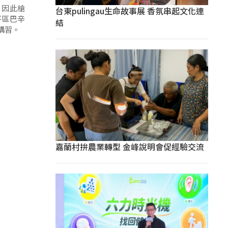
，因此槍
台東pulingau生命故事展 香氛串起文化連
平區巴辛
結
講習。
嘉蘭村拚農業轉型 金峰說明會促經驗交流