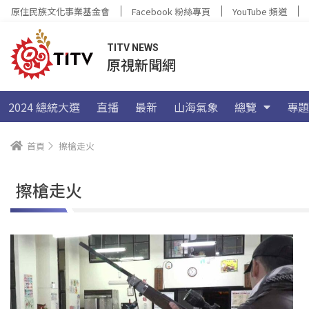
原住民族文化事業基金會
Facebook 粉絲專頁
YouTube 頻道
TITV NEWS
原視新聞網
2024 總統大選
直播
最新
山海氣象
總覽
專題
首頁
擦槍走火
擦槍走火