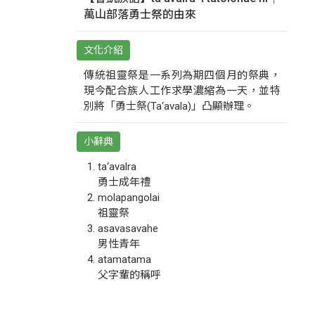
萬山部落勇士祭的由來
文化介紹
傳統祖靈祭是一系列為期四個月的祭典，
現今配合族人工作求學濃縮為一天，並特
別將「勇士祭(Ta‘avala)」凸顯辦理。
小辭典
ta‘avalra
勇士成年禮
molapangolai
祖靈祭
asavasavahe
男性青年
atamatama
父字輩的稱呼