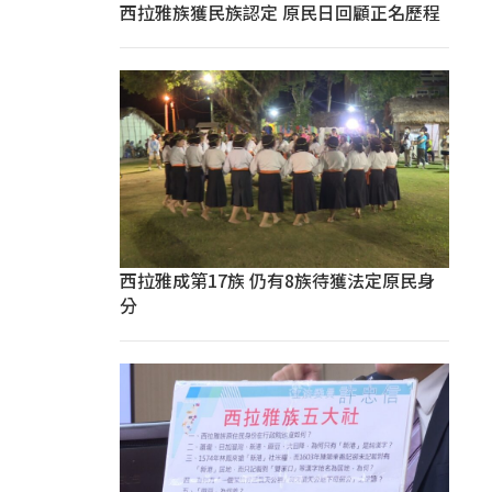
西拉雅族獲民族認定 原民日回顧正名歷程
西拉雅成第17族 仍有8族待獲法定原民身
分