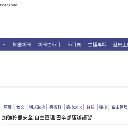
Instagram
族語新聞
新聞性節目
節目表
主播專區
歷史上
原鄉
教文
制式獵槍
喜德釘
擦槍走火
狩獵
獵槍
自主管理
加強狩獵安全.自主管理 巴辛部落辦講習