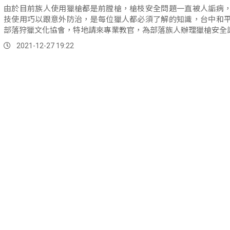
由於目前族人使用獵槍都是前膛槍，槍枝安全問題一直被人詬病
技使用巧以跟意外防治，是每位獵人都必須了解的知識，台中和
部落狩獵文化協會，特地請來專業教官，為部落族人辦理獵槍安全
2021-12-27 19:22