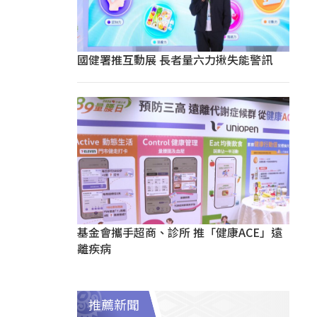
國健署推互動展 長者量六力揪失能警訊
基金會攜手超商、診所 推「健康ACE」遠
離疾病
推薦新聞