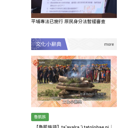
平埔專法已施行 原民身分法暫緩審查
文化小辭典
魯凱族
【魯凱族語】ta‘avalra ‘i tatolohae ni｜