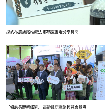
探詢布農族尾椎療法 那瑪夏耆老分享見聞
「領航長壽新經濟」 高齡健康產業博覽會登場