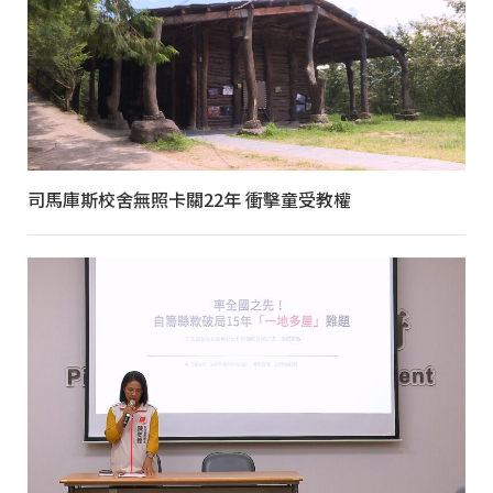
司馬庫斯校舍無照卡關22年 衝擊童受教權