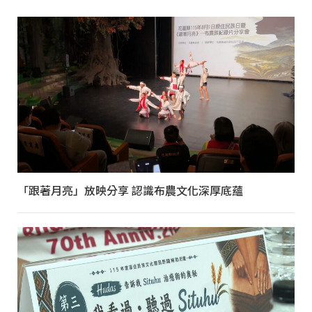
「跟著月亮」放映分享 認識布農文化深厚底蘊