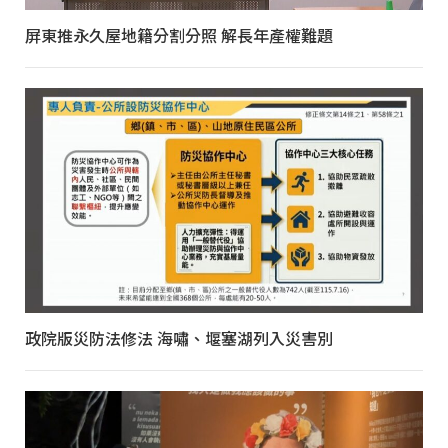
屏東推永久屋地籍分割分照 解長年產權難題
政院版災防法修法 海嘯、堰塞湖列入災害別