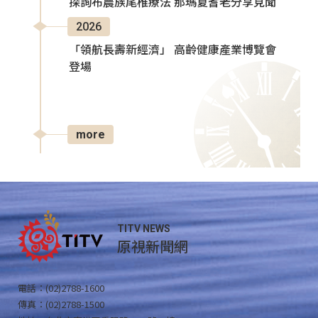
探詢布農族尾椎療法 那瑪夏耆老分享見聞
2026
「領航長壽新經濟」 高齡健康產業博覽會
登場
more
TITV NEWS
原視新聞網
電話：(02)2788-1600
傳真：(02)2788-1500