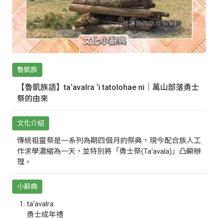
魯凱族
【魯凱族語】ta‘avalra ‘i tatolohae ni｜萬山部落勇士
祭的由來
文化介紹
傳統祖靈祭是一系列為期四個月的祭典，現今配合族人工
作求學濃縮為一天，並特別將「勇士祭(Ta‘avala)」凸顯辦
理。
小辭典
ta‘avalra
勇士成年禮