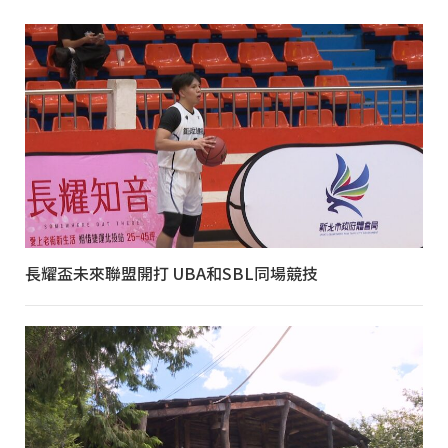
長耀盃未來聯盟開打 UBA和SBL同場競技