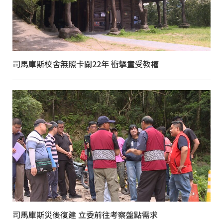
司馬庫斯校舍無照卡關22年 衝擊童受教權
司馬庫斯災後復建 立委前往考察盤點需求