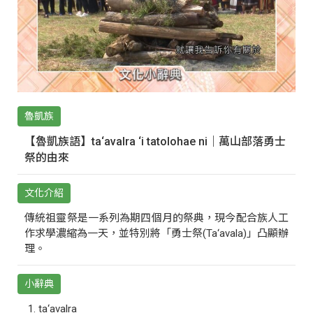
魯凱族
【魯凱族語】ta‘avalra ‘i tatolohae ni｜萬山部落勇士
祭的由來
文化介紹
傳統祖靈祭是一系列為期四個月的祭典，現今配合族人工
作求學濃縮為一天，並特別將「勇士祭(Ta‘avala)」凸顯辦
理。
小辭典
ta‘avalra