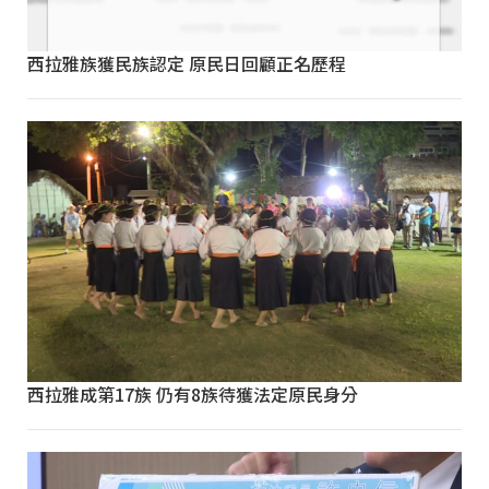
西拉雅族獲民族認定 原民日回顧正名歷程
西拉雅成第17族 仍有8族待獲法定原民身分