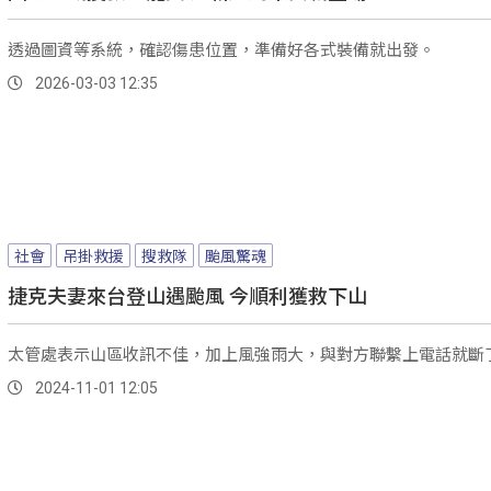
透過圖資等系統，確認傷患位置，準備好各式裝備就出發。
2026-03-03 12:35
社會
吊掛救援
搜救隊
颱風驚魂
捷克夫妻來台登山遇颱風 今順利獲救下山
太管處表示山區收訊不佳，加上風強雨大，與對方聯繫上電話就斷
2024-11-01 12:05