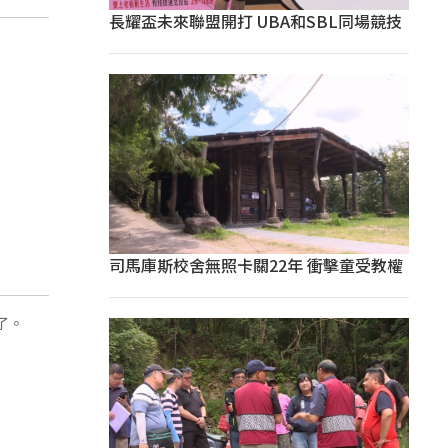
長耀盃未來聯盟開打 UBA和SBL同場競技
司馬庫斯校舍無照卡關22年 衝擊童受教權
了。