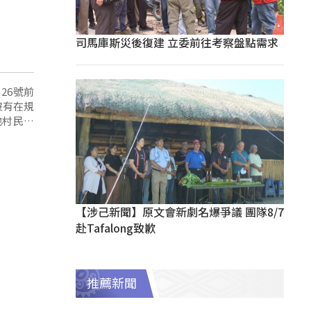
司馬庫斯災後復建 立委前往考察盤點需求
26號前
沒有在規
地村民跟
【涉己新聞】原文會新劇名爆爭議 團隊8/7
赴Tafalong致歉
推薦新聞