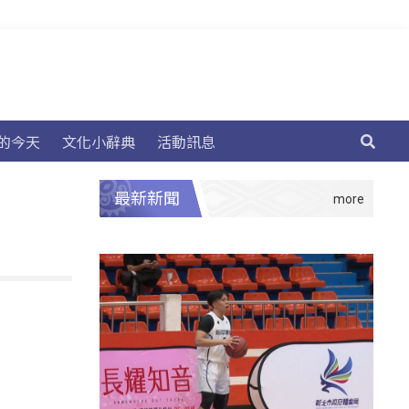
的今天
文化小辭典
活動訊息
最新新聞