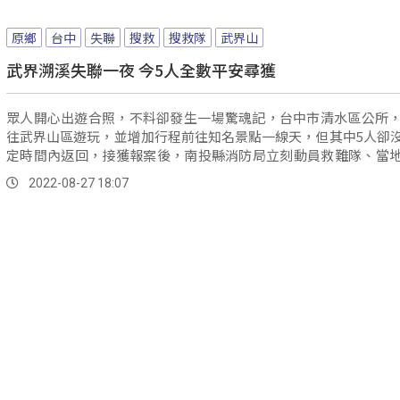
原鄉
台中
失聯
搜救
搜救隊
武界山
武界溯溪失聯一夜 今5人全數平安尋獲
眾人開心出遊合照，不料卻發生一場驚魂記，台中市清水區公所，
往武界山區遊玩，並增加行程前往知名景點一線天，但其中5人卻
定時間內返回，接獲報案後，南投縣消防局立刻動員救難隊、當
台中...。
2022-08-27 18:07