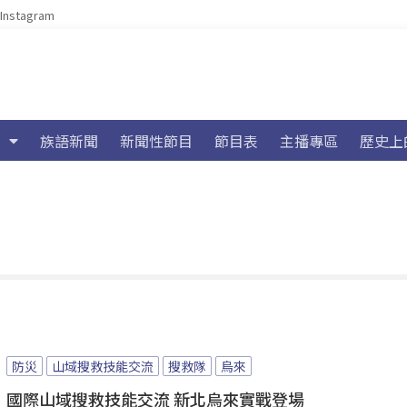
Instagram
族語新聞
新聞性節目
節目表
主播專區
歷史上
防災
山域搜救技能交流
搜救隊
烏來
國際山域搜救技能交流 新北烏來實戰登場