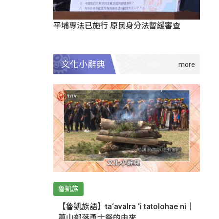
平埔專法已施行 原民身分法暫緩審查
文化小辭典
魯凱族
【魯凱族語】ta‘avalra ‘i tatolohae ni｜
萬山部落勇士祭的由來