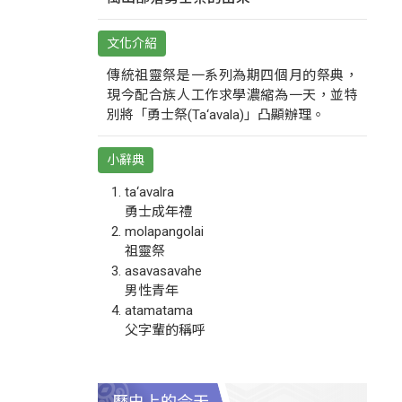
文化介紹
傳統祖靈祭是一系列為期四個月的祭典，
現今配合族人工作求學濃縮為一天，並特
別將「勇士祭(Ta‘avala)」凸顯辦理。
小辭典
ta‘avalra
勇士成年禮
molapangolai
祖靈祭
asavasavahe
男性青年
atamatama
父字輩的稱呼
歷史上的今天