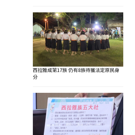
西拉雅成第17族 仍有8族待獲法定原民身
分