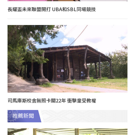
長耀盃未來聯盟開打 UBA和SBL同場競技
司馬庫斯校舍無照卡關22年 衝擊童受教權
推薦新聞