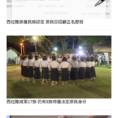
西拉雅族獲民族認定 原民日回顧正名歷程
西拉雅成第17族 仍有8族待獲法定原民身分