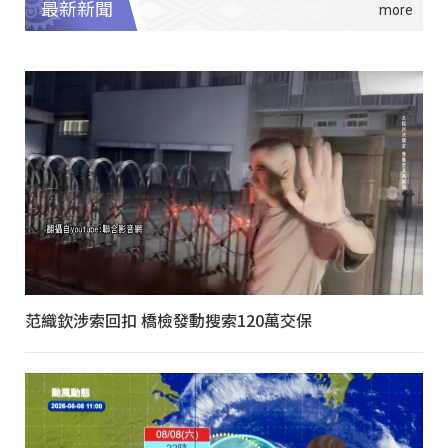
最新新聞
范織欽涉索回扣 橋檢發動搜索120萬交保