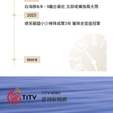
白海豚8/8、9離台最近 北部戒備強風大雨
2025
德芙蘭國小少棒隊成軍3年 獲隊史首座冠軍
more
TITV NEWS
原視新聞網