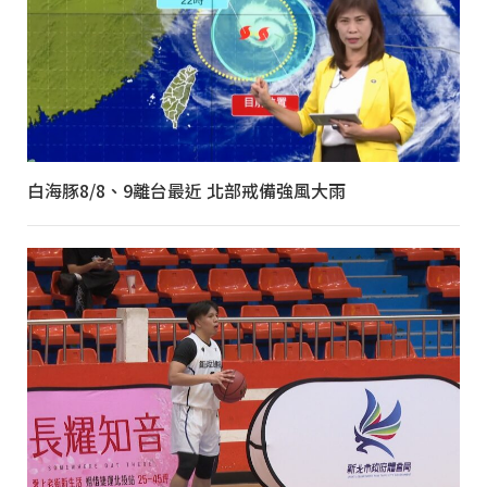
白海豚8/8、9離台最近 北部戒備強風大雨