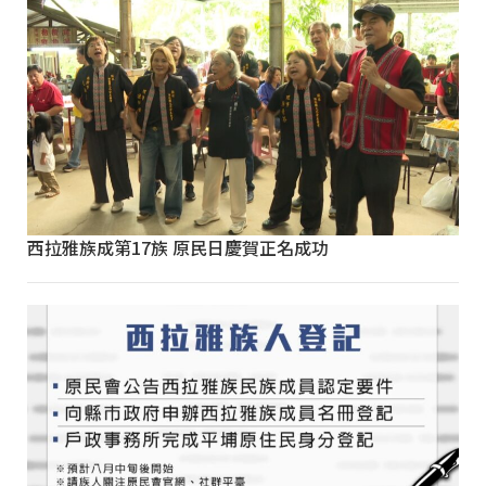
西拉雅族成第17族 原民日慶賀正名成功