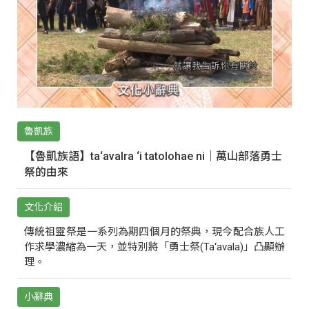
魯凱族
【魯凱族語】ta‘avalra ‘i tatolohae ni｜萬山部落勇士
祭的由來
文化介紹
傳統祖靈祭是一系列為期四個月的祭典，現今配合族人工
作求學濃縮為一天，並特別將「勇士祭(Ta‘avala)」凸顯辦
理。
小辭典