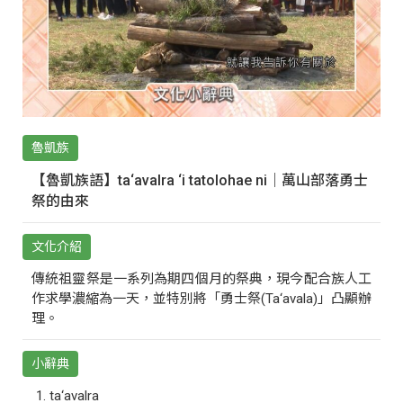
魯凱族
【魯凱族語】ta‘avalra ‘i tatolohae ni｜萬山部落勇士
祭的由來
文化介紹
傳統祖靈祭是一系列為期四個月的祭典，現今配合族人工
作求學濃縮為一天，並特別將「勇士祭(Ta‘avala)」凸顯辦
理。
小辭典
ta‘avalra