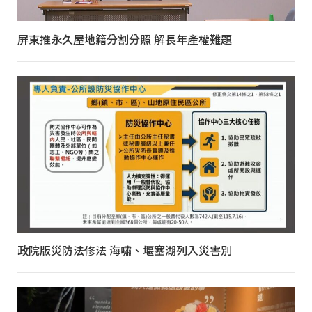
屏東推永久屋地籍分割分照 解長年產權難題
政院版災防法修法 海嘯、堰塞湖列入災害別