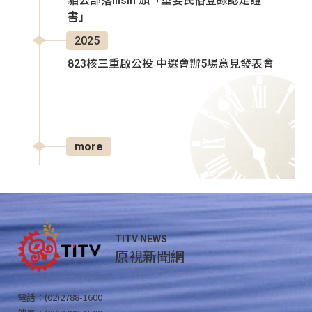
貓公部落Ilisin 頒「重要民俗登錄認定證
書」
2025
823核三重啟公投 中選會辦5場意見發表會
more
TITV NEWS
原視新聞網
電話：(02)2788-1600