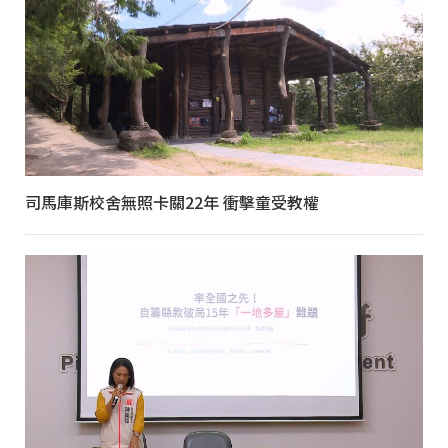
司馬庫斯校舍無照卡關22年 衝擊童受教權