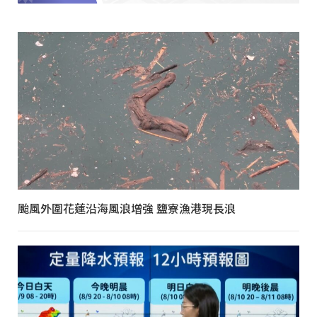
颱風外圍花蓮沿海風浪增強 鹽寮漁港現長浪