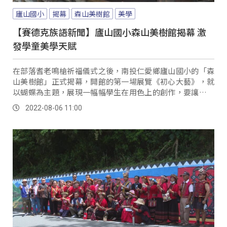
廬山國小
揭幕
森山美樹館
美學
【賽德克族語新聞】廬山國小森山美樹館揭幕 激
發學童美學天賦
在部落耆老鳴槍祈福儀式之後，南投仁愛鄉廬山國小的「森
山美樹館」正式揭幕，開館的第一場展覽《初心大藝》，就
以蝴蝶為主題，展現一幅幅學生在用色上的創作，要讓更多
人看見山上的孩子，在藝術方面的天分。
2022-08-06 11:00