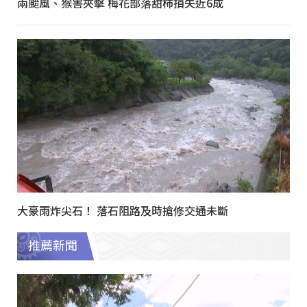
兩颱風、猴害夾擊 梅花部落甜柿損失近6成
大豪雨炸尖石！ 落石阻路及時搶修交通未斷
推薦新聞