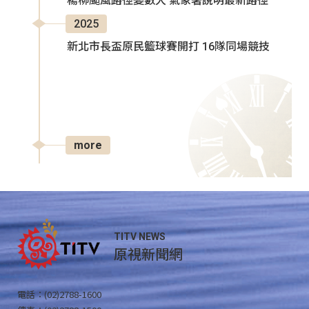
楊柳颱風路徑變數大 氣象署說明最新路徑
2025
新北市長盃原民籃球賽開打 16隊同場競技
more
TITV NEWS
原視新聞網
電話：(02)2788-1600