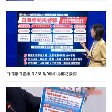
白海豚海警維持 8/8-8/9晨中北部防豪雨