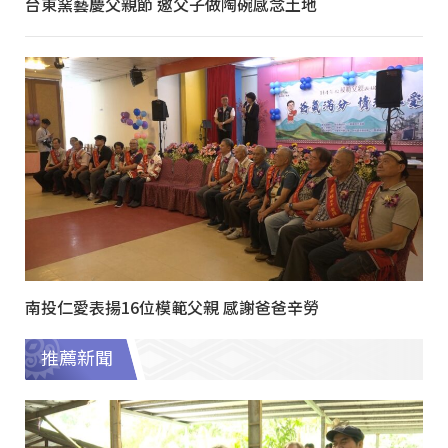
台東窯藝慶父親節 邀父子做陶碗感念土地
南投仁愛表揚16位模範父親 感謝爸爸辛勞
推薦新聞