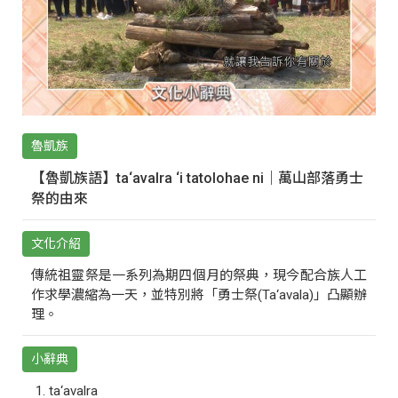
魯凱族
【魯凱族語】ta‘avalra ‘i tatolohae ni｜萬山部落勇士
祭的由來
文化介紹
傳統祖靈祭是一系列為期四個月的祭典，現今配合族人工
作求學濃縮為一天，並特別將「勇士祭(Ta‘avala)」凸顯辦
理。
小辭典
ta‘avalra