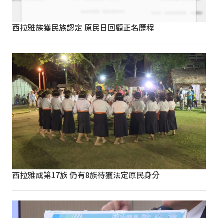
西拉雅族獲民族認定 原民日回顧正名歷程
西拉雅成第17族 仍有8族待獲法定原民身分