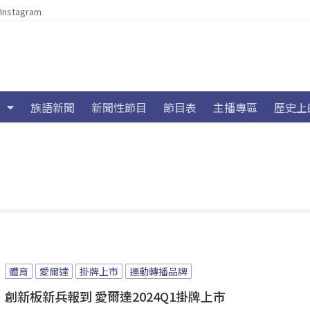
Instagram
族語新聞
新聞性節目
節目表
主播專區
歷史上
體育
愛爾達
掛牌上市
運動轉播品牌
創新板新兵報到 愛爾達2024Q1掛牌上市