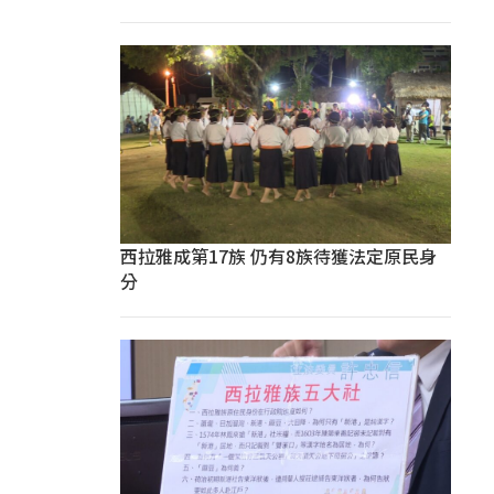
西拉雅成第17族 仍有8族待獲法定原民身
分