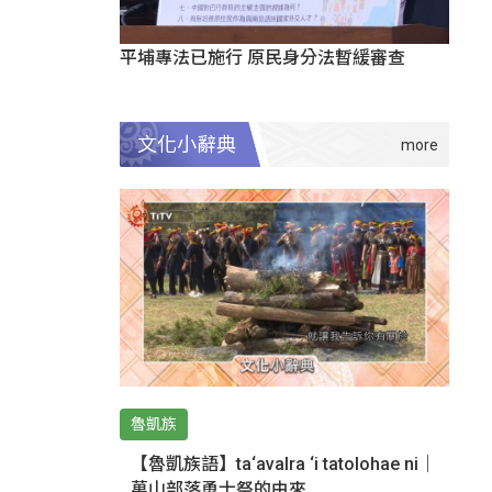
平埔專法已施行 原民身分法暫緩審查
文化小辭典
魯凱族
【魯凱族語】ta‘avalra ‘i tatolohae ni｜
萬山部落勇士祭的由來