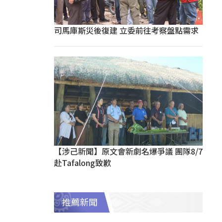
司馬庫斯災後復建 立委前往考察盤點需求
【涉己新聞】原文會新劇名爆爭議 團隊8/7
赴Tafalong致歉
推薦新聞