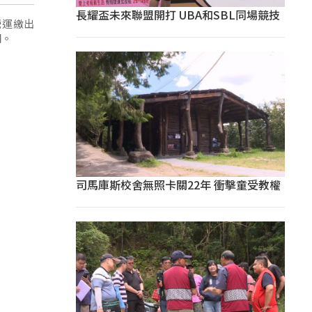
長耀盃未來聯盟開打 UBA和SBL同場競技
營運繳出
關。
司馬庫斯校舍無照卡關22年 衝擊童受教權