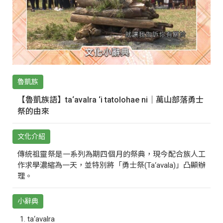
魯凱族
【魯凱族語】ta‘avalra ‘i tatolohae ni｜萬山部落勇士
祭的由來
文化介紹
傳統祖靈祭是一系列為期四個月的祭典，現今配合族人工
作求學濃縮為一天，並特別將「勇士祭(Ta‘avala)」凸顯辦
理。
小辭典
ta‘avalra