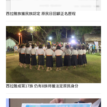
西拉雅族獲民族認定 原民日回顧正名歷程
西拉雅成第17族 仍有8族待獲法定原民身分