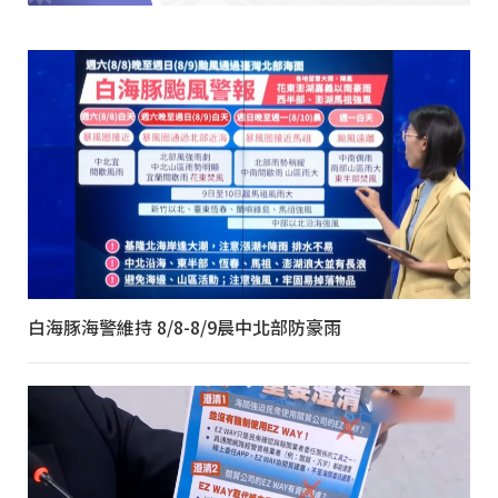
白海豚海警維持 8/8-8/9晨中北部防豪雨