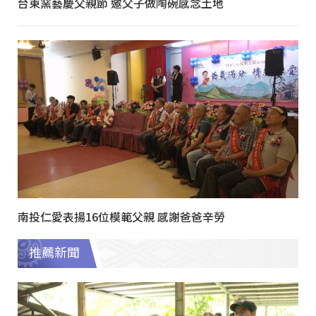
台東窯藝慶父親節 邀父子做陶碗感念土地
南投仁愛表揚16位模範父親 感謝爸爸辛勞
推薦新聞