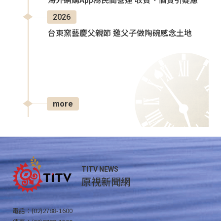
海外網購App為民間營運 收費、個資引疑慮
2026
台東窯藝慶父親節 邀父子做陶碗感念土地
more
TITV NEWS
原視新聞網
電話：(02)2788-1600