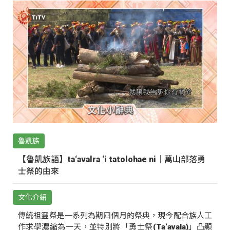
魯凱族
【魯凱族語】ta‘avalra ‘i tatolohae ni｜萬山部落勇
士祭的由來
文化介紹
傳統祖靈祭是一系列為期四個月的祭典，現今配合族人工
作求學濃縮為一天，並特別將「勇士祭(Ta‘avala)」凸顯