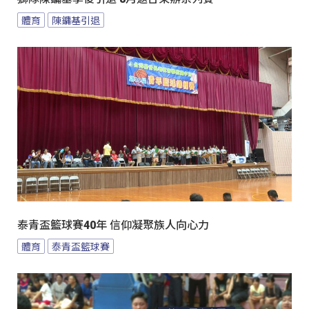
體育
陳鏞基引退
泰青盃籃球賽40年 信仰凝聚族人向心力
體育
泰青盃籃球賽