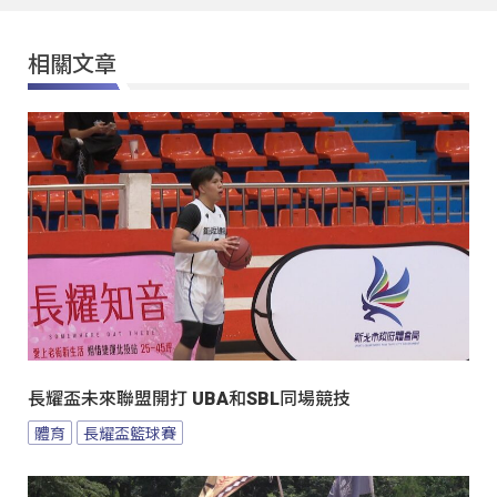
相關文章
長耀盃未來聯盟開打 UBA和SBL同場競技
體育
長耀盃籃球賽