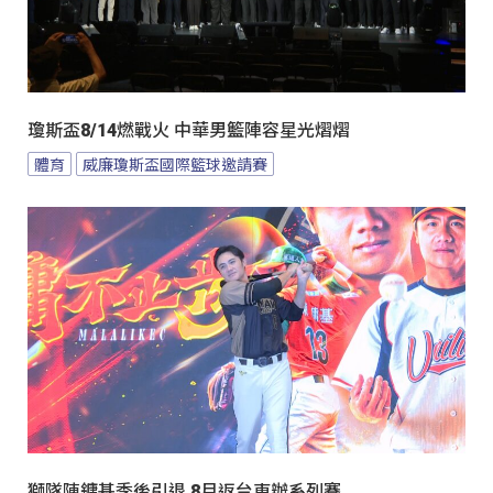
瓊斯盃8/14燃戰火 中華男籃陣容星光熠熠
體育
威廉瓊斯盃國際籃球邀請賽
獅隊陳鏞基季後引退 8月返台東辦系列賽