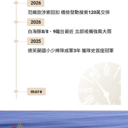
2026
范織欽涉索回扣 橋檢發動搜索120萬交保
2026
白海豚8/8、9離台最近 北部戒備強風大雨
2025
德芙蘭國小少棒隊成軍3年 獲隊史首座冠軍
more