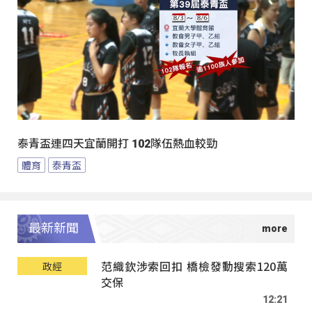
泰青盃連四天宜蘭開打 102隊伍熱血較勁
體育
泰青盃
最新新聞
范織欽涉索回扣 橋檢發動搜索120萬
政經
交保
12:21