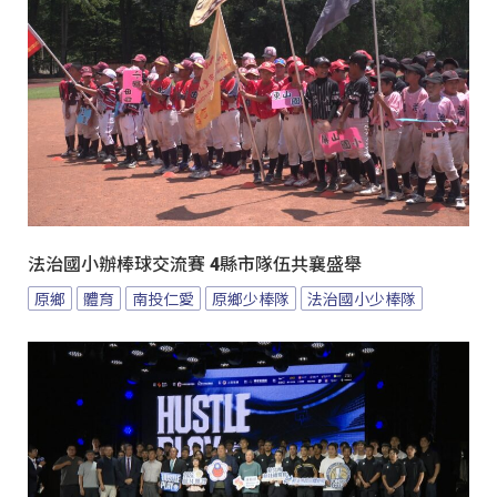
法治國小辦棒球交流賽 4縣市隊伍共襄盛舉
原鄉
體育
南投仁愛
原鄉少棒隊
法治國小少棒隊