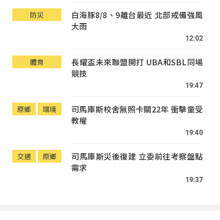
白海豚8/8、9離台最近 北部戒備強風
防災
大雨
12:02
長耀盃未來聯盟開打 UBA和SBL同場
體育
競技
19:47
司馬庫斯校舍無照卡關22年 衝擊童受
原鄉
環境
教權
19:40
司馬庫斯災後復建 立委前往考察盤點
交通
原鄉
需求
19:37