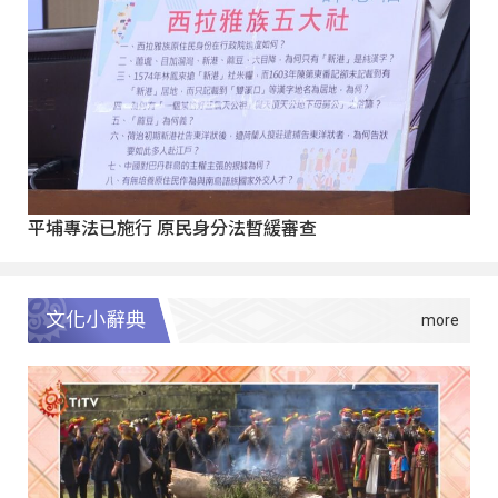
平埔專法已施行 原民身分法暫緩審查
文化小辭典