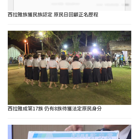
西拉雅族獲民族認定 原民日回顧正名歷程
西拉雅成第17族 仍有8族待獲法定原民身分