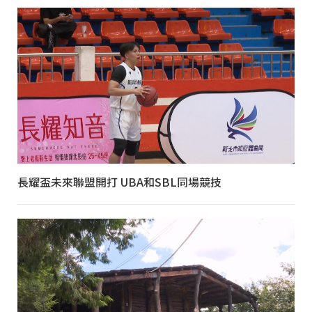
長耀盃未來聯盟開打 UBA和SBL同場競技