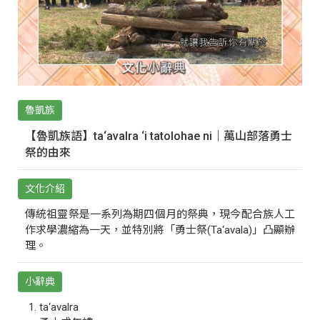
魯凱族
【魯凱族語】ta‘avalra ‘i tatolohae ni｜萬山部落勇士
祭的由來
文化介紹
傳統祖靈祭是一系列為期四個月的祭典，現今配合族人工
作求學濃縮為一天，並特別將「勇士祭(Ta‘avala)」凸顯辦
理。
小辭典
ta‘avalra