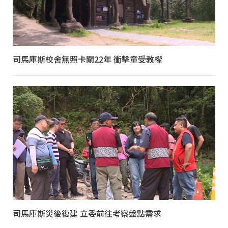
司馬庫斯校舍無照卡關22年 衝擊童受教權
司馬庫斯災後復建 立委前往考察盤點需求