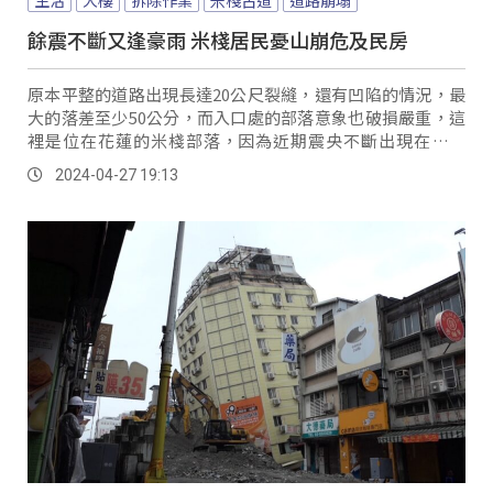
餘震不斷又逢豪雨 米棧居民憂山崩危及民房
原本平整的道路出現長達20公尺裂縫，還有凹陷的情況，最
大的落差至少50公分，而入口處的部落意象也破損嚴重，這
裡是位在花蓮的米棧部落，因為近期震央不斷出現在壽豐
鄉，導致部落出現房屋龜裂以及馬路地基位移的狀況。
2024-04-27 19:13