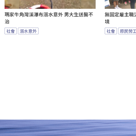
瑪家牛角灣溪瀑布溺水意外 男大生送醫不
無固定雇主職
治
境
社會
溺水意外
社會
原民勞