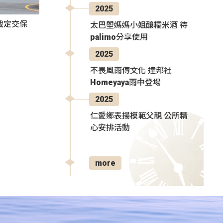
2025
裁定交保
太巴塱媽媽小姐釀糯米酒 待
palimo分享使用
2025
不畏風雨傳文化 達邦社
Homeyaya雨中登場
2025
仁愛鄉表揚模範父親 公所精
心安排活動
more