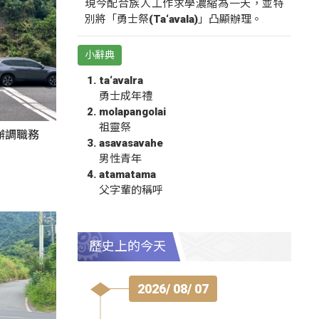
現今配合族人工作求學濃縮為一天，並特
別將「勇士祭(Ta‘avala)」凸顯辦理。
小辭典
ta‘avalra
勇士成年禮
molapangolai
祖靈祭
辦調職務
asavasavahe
男性青年
atamatama
父字輩的稱呼
歷史上的今天
2026/ 08/ 07