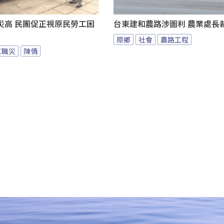
災高 民團促正視原民勞工困
台東建和農路涉圖利 農業處長
原鄉
社會
農路工程
工職災
陳情