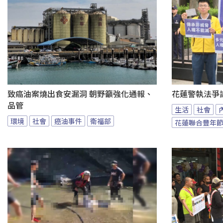
致癌油案燒出食安漏洞 朝野籲強化通報、
花蓮警執法爭
品管
生活
社會
環境
社會
癌油事件
衛福部
花蓮聯合豐年