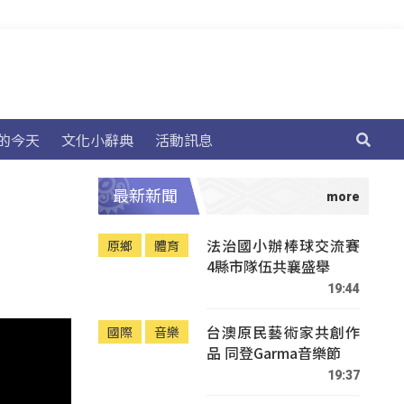
的今天
文化小辭典
活動訊息
最新新聞
法治國小辦棒球交流賽
原鄉
體育
4縣市隊伍共襄盛舉
19:44
台澳原民藝術家共創作
國際
音樂
品 同登Garma音樂節
19:37