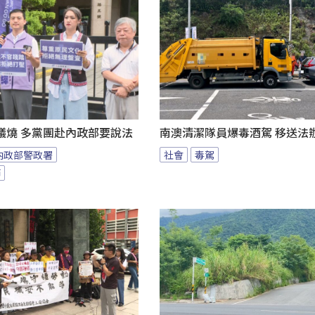
議燒 多黨團赴內政部要說法
南澳清潔隊員爆毒酒駕 移送法
內政部警政署
社會
毒駕
節