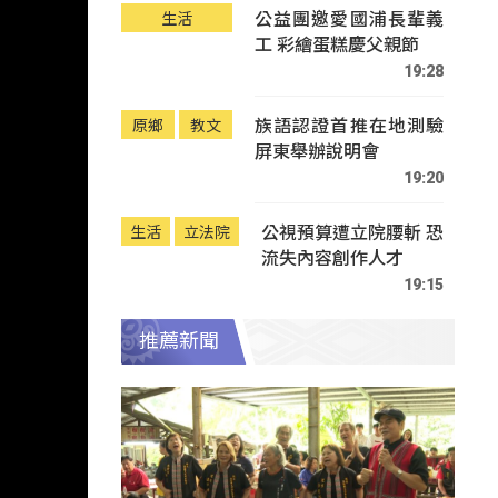
公益團邀愛國浦長輩義
生活
工 彩繪蛋糕慶父親節
19:28
族語認證首推在地測驗
原鄉
教文
屏東舉辦說明會
19:20
公視預算遭立院腰斬 恐
生活
立法院
流失內容創作人才
19:15
推薦新聞