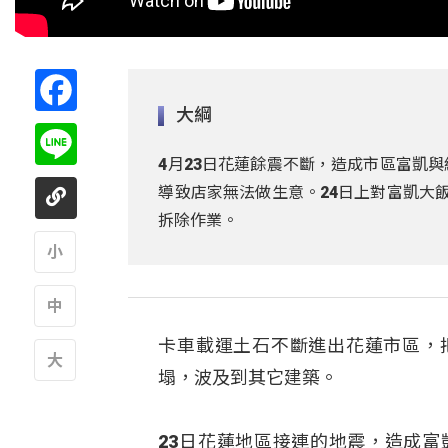
Facebook
大綱
Line
4月23日花蓮餘震不斷，造成市區富凱
導致店家無法做生意。24日上對富凱大
拆除作業。
A
卡車載運土石不斷進出花蓮市區，
A
塌，波及到其它建築。
A
23日花蓮地區接連的地震，造成