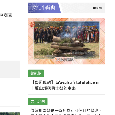
文化小辭典
包商表
魯凱族
【魯凱族語】ta‘avalra ‘i tatolohae ni
｜萬山部落勇士祭的由來
文化介紹
傳統祖靈祭是一系列為期四個月的祭典，