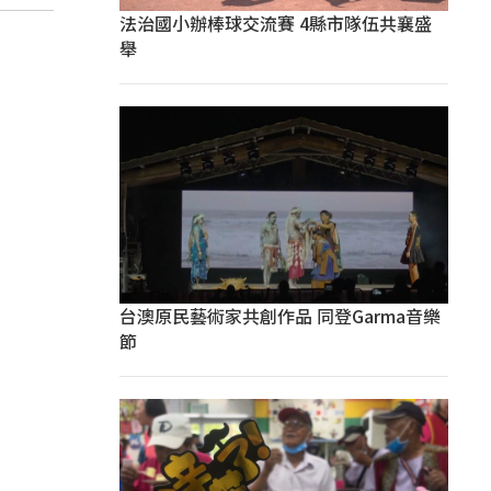
法治國小辦棒球交流賽 4縣市隊伍共襄盛
舉
台澳原民藝術家共創作品 同登Garma音樂
節