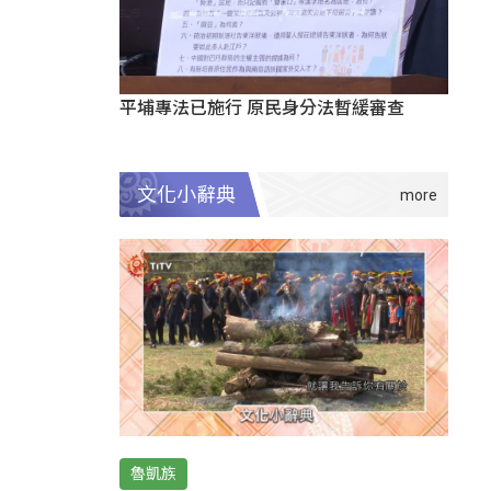
平埔專法已施行 原民身分法暫緩審查
文化小辭典
魯凱族