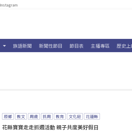
Instagram
族語新聞
新聞性節目
節目表
主播專區
歷史上
原鄉
教文
周歲
抓周
教育
文化局
花蓮縣
花縣寶寶走走抓週活動 親子共度美好假日