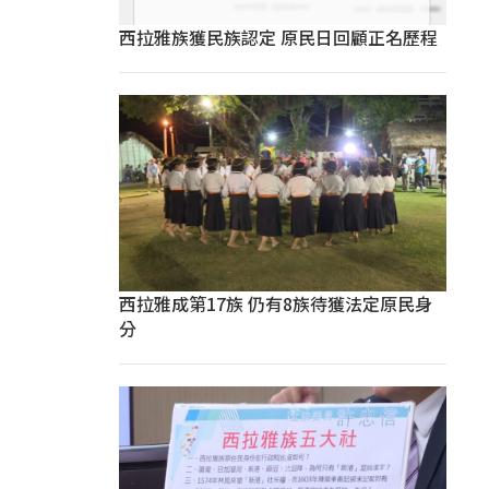
西拉雅族獲民族認定 原民日回顧正名歷程
西拉雅成第17族 仍有8族待獲法定原民身
分