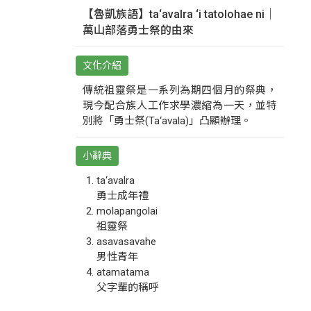
【魯凱族語】ta‘avalra ‘i tatolohae ni｜
萬山部落勇士祭的由來
文化介紹
傳統祖靈祭是一系列為期四個月的祭典，
現今配合族人工作求學濃縮為一天，並特
別將「勇士祭(Ta‘avala)」凸顯辦理。
小辭典
ta‘avalra
勇士成年禮
molapangolai
祖靈祭
asavasavahe
男性青年
atamatama
父字輩的稱呼