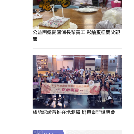
公益團邀愛國浦長輩義工 彩繪蛋糕慶父親
節
族語認證首推在地測驗 屏東舉辦說明會