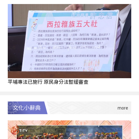
平埔專法已施行 原民身分法暫緩審查
文化小辭典