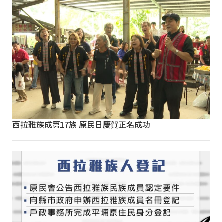
西拉雅族成第17族 原民日慶賀正名成功