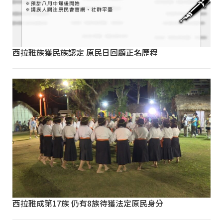
西拉雅族獲民族認定 原民日回顧正名歷程
西拉雅成第17族 仍有8族待獲法定原民身分