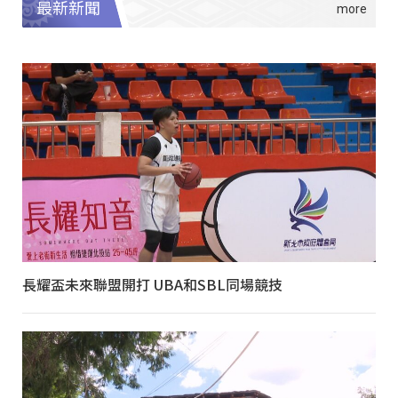
最新新聞
長耀盃未來聯盟開打 UBA和SBL同場競技