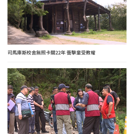
司馬庫斯校舍無照卡關22年 衝擊童受教權