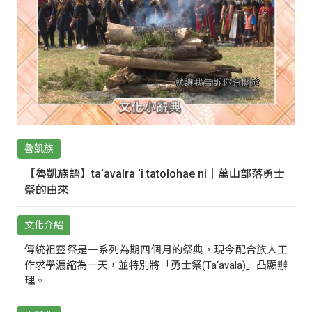
魯凱族
【魯凱族語】ta‘avalra ‘i tatolohae ni｜萬山部落勇士
祭的由來
文化介紹
傳統祖靈祭是一系列為期四個月的祭典，現今配合族人工
作求學濃縮為一天，並特別將「勇士祭(Ta‘avala)」凸顯辦
理。