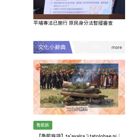
平埔專法已施行 原民身分法暫緩審查
文化小辭典
魯凱族
【魯凱族語】ta‘avalra ‘i tatolohae ni｜