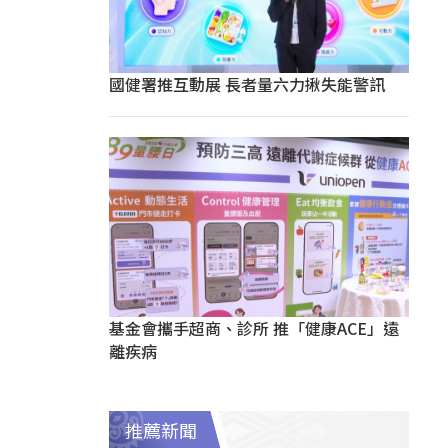
國健署推互動展 長者量六力揪失能警訊
基金會攜手超商、診所 推「健康ACE」遠
離疾病
推薦新聞