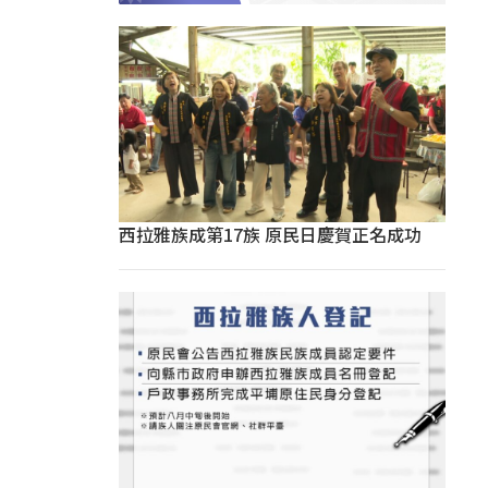
西拉雅族成第17族 原民日慶賀正名成功