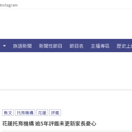
Instagram
族語新聞
新聞性節目
節目表
主播專區
歷史上
教文
托育機構
花蓮
評鑑
花蓮托育機構 逾5年評鑑未更新家長憂心