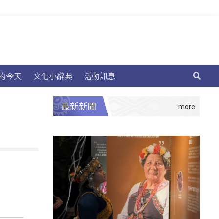
的今天
文化小辭典
活動訊息
最新新聞