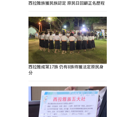
西拉雅族獲民族認定 原民日回顧正名歷程
西拉雅成第17族 仍有8族待獲法定原民身
分