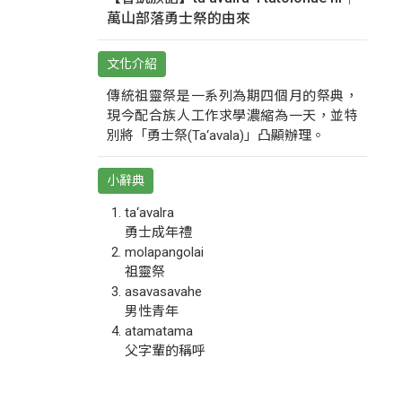
萬山部落勇士祭的由來
文化介紹
傳統祖靈祭是一系列為期四個月的祭典，
現今配合族人工作求學濃縮為一天，並特
別將「勇士祭(Ta‘avala)」凸顯辦理。
小辭典
ta‘avalra
勇士成年禮
molapangolai
祖靈祭
asavasavahe
男性青年
atamatama
父字輩的稱呼