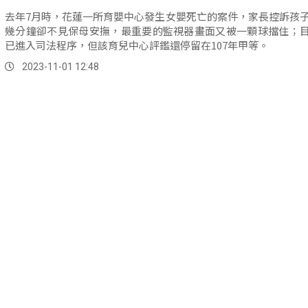
去年7月時，花蓮一所育嬰中心發生女嬰死亡的案件，家長控訴孩子
幾分鐘卻不見保母安撫，最重要的監視器畫面又被一顆球擋住；
已進入司法程序，但該育兒中心評鑑還停留在107年甲等。
2023-11-01 12:48