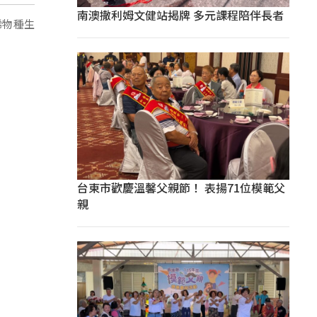
南澳撒利姆文健站揭牌 多元課程陪伴長者
稀物種生
台東市歡慶溫馨父親節！ 表揚71位模範父
親