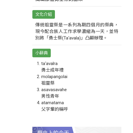
文化介紹
傳統祖靈祭是一系列為期四個月的祭典，
現今配合族人工作求學濃縮為一天，並特
別將「勇士祭(Ta‘avala)」凸顯辦理。
小辭典
ta‘avalra
勇士成年禮
molapangolai
祖靈祭
asavasavahe
男性青年
atamatama
父字輩的稱呼
歷史上的今天