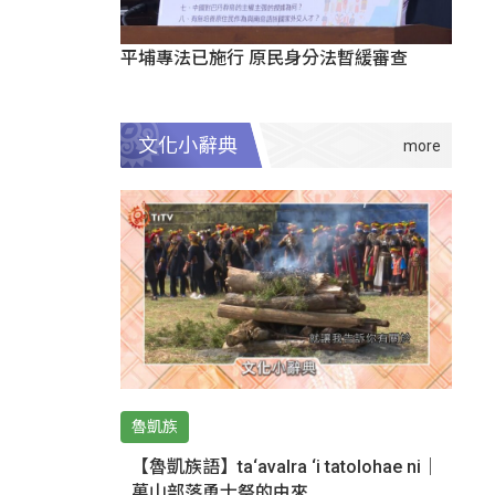
平埔專法已施行 原民身分法暫緩審查
文化小辭典
魯凱族
【魯凱族語】ta‘avalra ‘i tatolohae ni｜
萬山部落勇士祭的由來