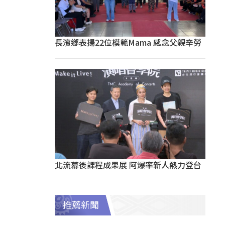
長濱鄉表揚22位模範Mama 感念父親辛勞
北流幕後課程成果展 阿爆率新人熱力登台
推薦新聞