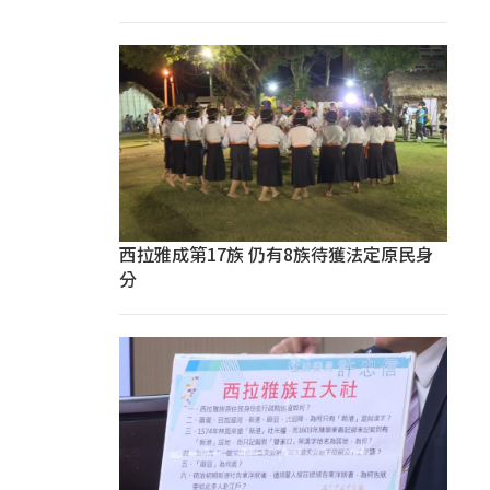
西拉雅成第17族 仍有8族待獲法定原民身
分