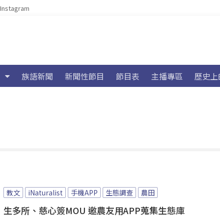
Instagram
族語新聞
新聞性節目
節目表
主播專區
歷史上
教文
iNaturalist
手機APP
生態調查
農田
生多所、慈心簽MOU 邀農友用APP蒐集生態庫