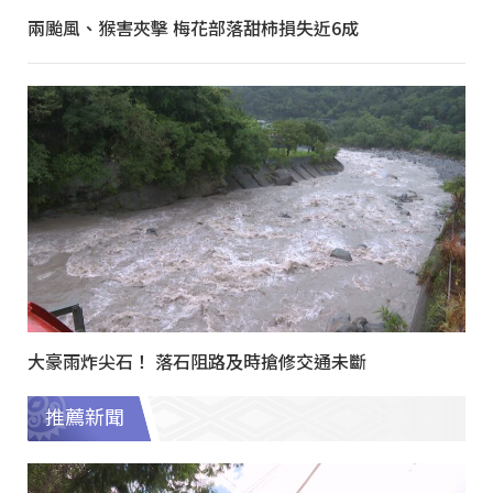
兩颱風、猴害夾擊 梅花部落甜柿損失近6成
大豪雨炸尖石！ 落石阻路及時搶修交通未斷
推薦新聞