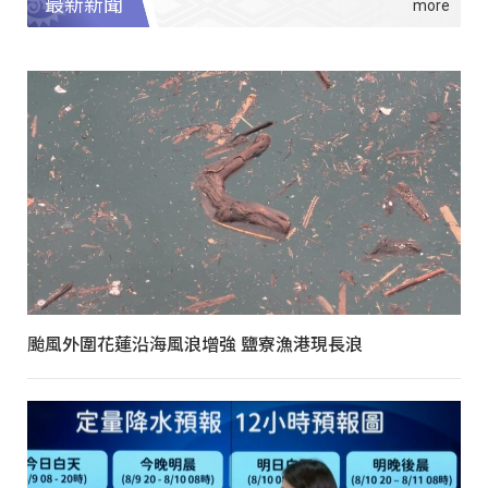
最新新聞
颱風外圍花蓮沿海風浪增強 鹽寮漁港現長浪