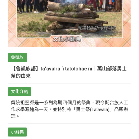
魯凱族
【魯凱族語】ta‘avalra ‘i tatolohae ni｜萬山部落勇士
祭的由來
文化介紹
傳統祖靈祭是一系列為期四個月的祭典，現今配合族人工
作求學濃縮為一天，並特別將「勇士祭(Ta‘avala)」凸顯辦
理。
小辭典