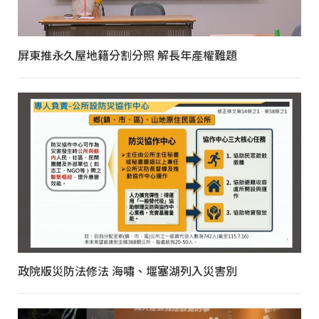
屏東推永久屋地籍分割分照 解長年產權難題
政院版災防法修法 海嘯、堰塞湖列入災害別