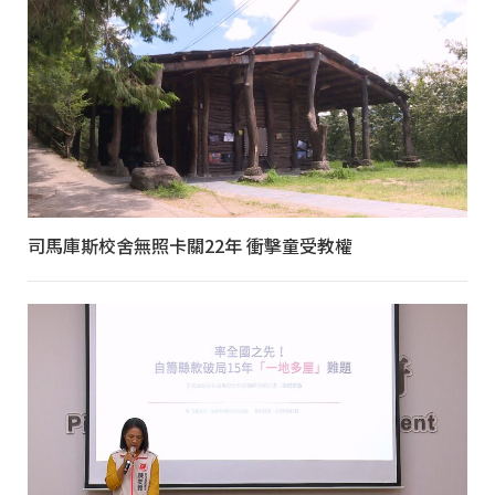
司馬庫斯校舍無照卡關22年 衝擊童受教權