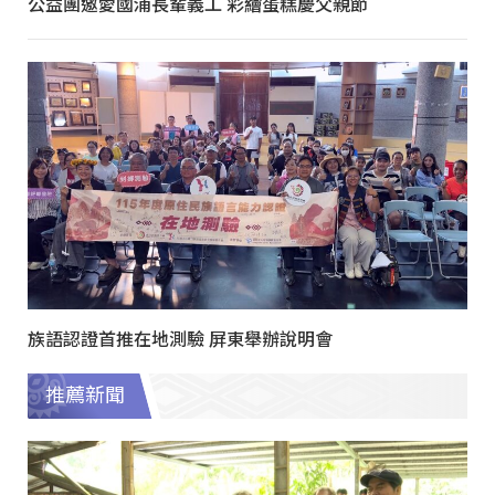
公益團邀愛國浦長輩義工 彩繪蛋糕慶父親節
族語認證首推在地測驗 屏東舉辦說明會
推薦新聞