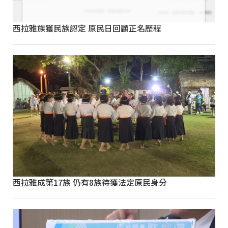
西拉雅族獲民族認定 原民日回顧正名歷程
西拉雅成第17族 仍有8族待獲法定原民身分