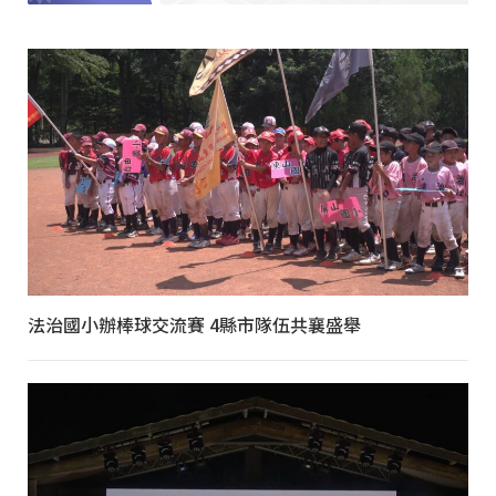
法治國小辦棒球交流賽 4縣市隊伍共襄盛舉