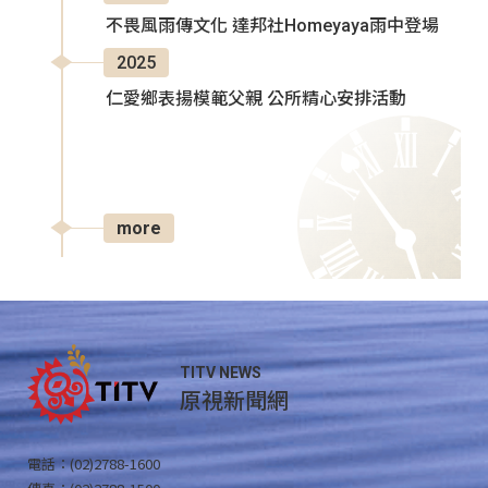
不畏風雨傳文化 達邦社Homeyaya雨中登場
2025
仁愛鄉表揚模範父親 公所精心安排活動
more
TITV NEWS
原視新聞網
電話：(02)2788-1600