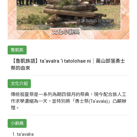
魯凱族
【魯凱族語】ta‘avalra ‘i tatolohae ni｜萬山部落勇士
祭的由來
文化介紹
傳統祖靈祭是一系列為期四個月的祭典，現今配合族人工
作求學濃縮為一天，並特別將「勇士祭(Ta‘avala)」凸顯辦
理。
小辭典
ta‘avalra