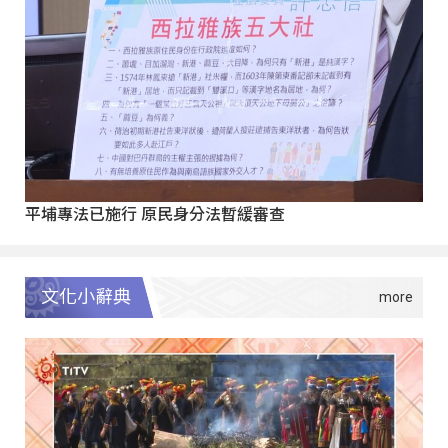
平埔專法已施行 原民身分法暫緩審查
文化小辭典