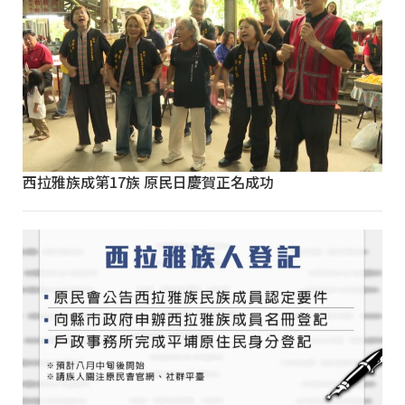
西拉雅族成第17族 原民日慶賀正名成功