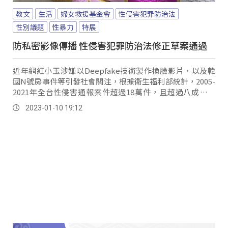
教文
生活
婦女救援基金會
性侵害犯罪防治法
性別議題
性暴力
特展
防私密影像傳播 性侵害犯罪防治法修正草案通過
近年網紅小玉涉嫌以Deepfake技術製作換臉影片，以及韓
國N號房事件等引發社會關注，根據衛生福利部統計，2005-
2021年全台性侵害通報案件超過18萬件，且超過八成是女
性，性暴力是基於性別歧視而產生的侵害行為，可能發生在
2023-01-10 19:12
各個公私領域、實體與虛擬世界，阿嬤館－和平與女性人權
館就在近期辦理「復援你的心」特展，從被害人視角，帶領
大眾更了解性暴力受害者的感受和需求，太魯閣族人林沈中
就曾因經歷過慰安婦受暴過往，遭丈夫堅持離婚。