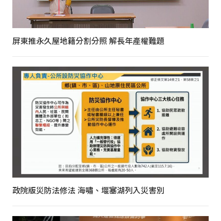
屏東推永久屋地籍分割分照 解長年產權難題
政院版災防法修法 海嘯、堰塞湖列入災害別