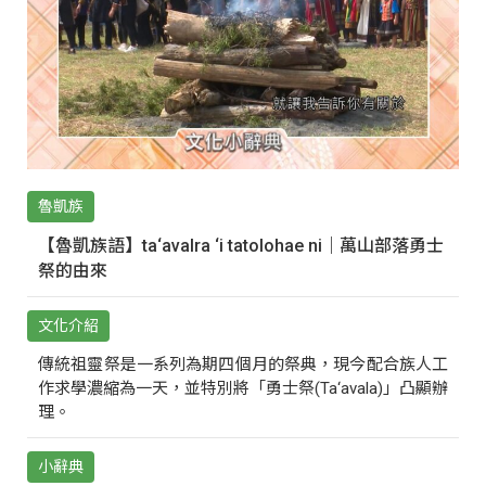
魯凱族
【魯凱族語】ta‘avalra ‘i tatolohae ni｜萬山部落勇士
祭的由來
文化介紹
傳統祖靈祭是一系列為期四個月的祭典，現今配合族人工
作求學濃縮為一天，並特別將「勇士祭(Ta‘avala)」凸顯辦
理。
小辭典