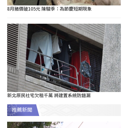
8月豬價破105元 陳駿季：為節慶短期現象
新北原民社宅欠租千萬 將建置系統防錯漏
推薦新聞