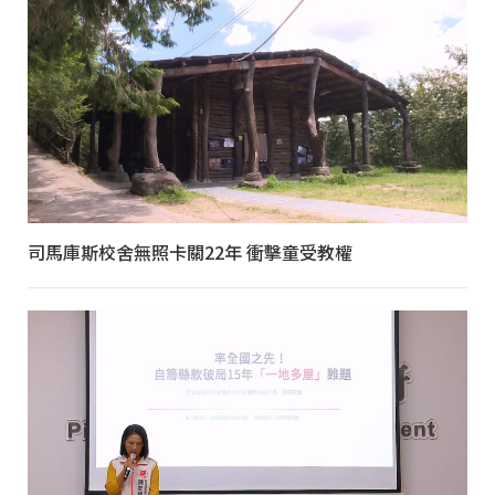
司馬庫斯校舍無照卡關22年 衝擊童受教權