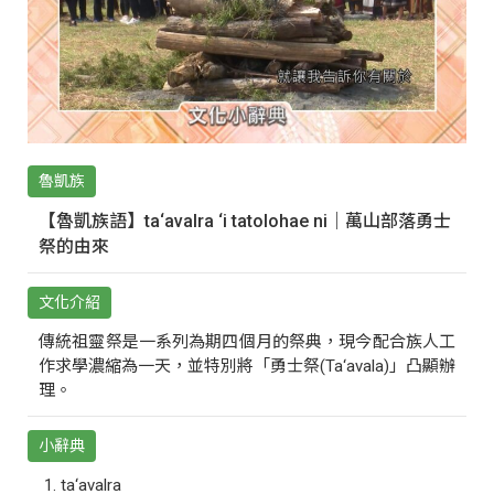
魯凱族
【魯凱族語】ta‘avalra ‘i tatolohae ni｜萬山部落勇士
祭的由來
文化介紹
傳統祖靈祭是一系列為期四個月的祭典，現今配合族人工
作求學濃縮為一天，並特別將「勇士祭(Ta‘avala)」凸顯辦
理。
小辭典
ta‘avalra