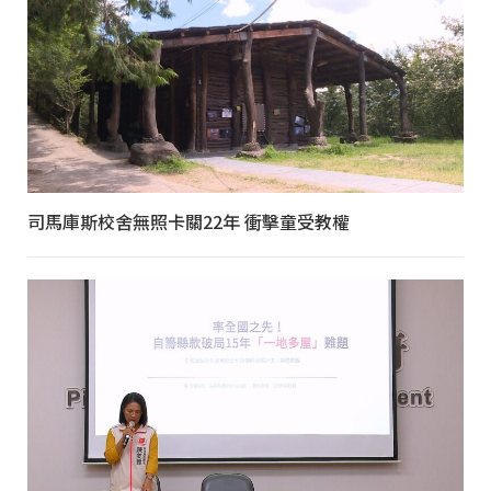
司馬庫斯校舍無照卡關22年 衝擊童受教權