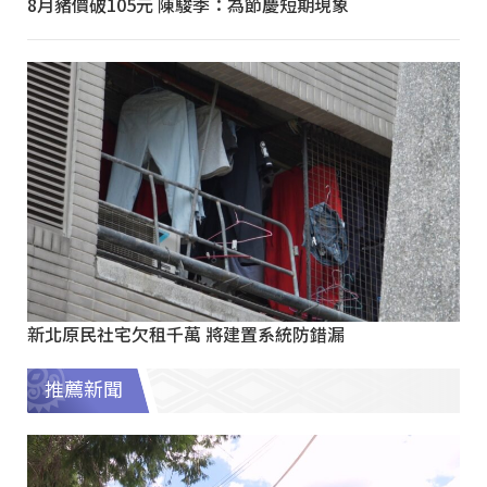
8月豬價破105元 陳駿季：為節慶短期現象
新北原民社宅欠租千萬 將建置系統防錯漏
推薦新聞