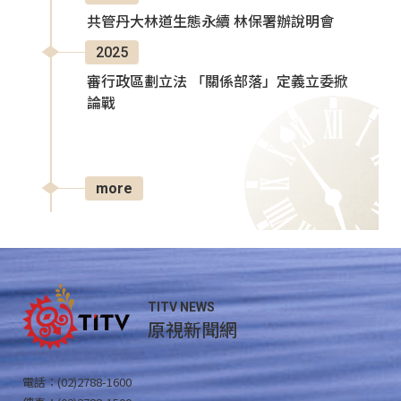
共管丹大林道生態永續 林保署辦說明會
2025
審行政區劃立法 「關係部落」定義立委掀
論戰
more
TITV NEWS
原視新聞網
電話：(02)2788-1600