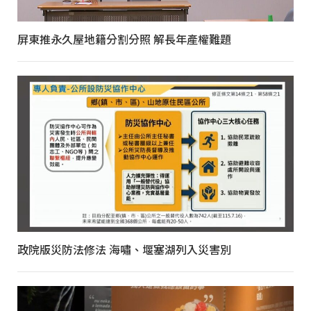
屏東推永久屋地籍分割分照 解長年產權難題
政院版災防法修法 海嘯、堰塞湖列入災害別