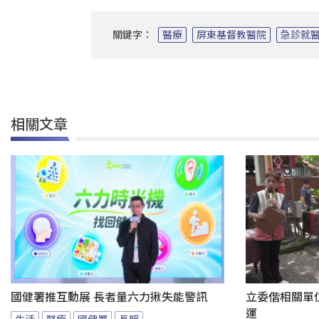
關鍵字：
醫療
屏東基督教醫院
急診就
相關文章
國健署推互動展 長者量六力揪失能警訊
立委偕相關單
運
生活
醫療
國健署
長照