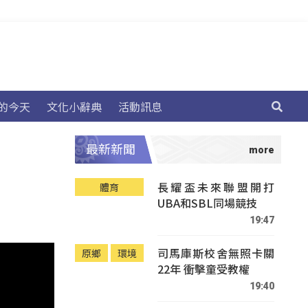
的今天
文化小辭典
活動訊息
最新新聞
長耀盃未來聯盟開打
體育
UBA和SBL同場競技
19:47
司馬庫斯校舍無照卡關
原鄉
環境
22年 衝擊童受教權
19:40