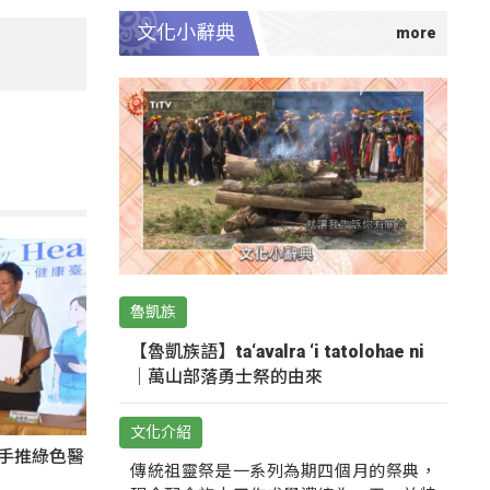
文化小辭典
魯凱族
【魯凱族語】ta‘avalra ‘i tatolohae ni
｜萬山部落勇士祭的由來
文化介紹
攜手推綠色醫
傳統祖靈祭是一系列為期四個月的祭典，