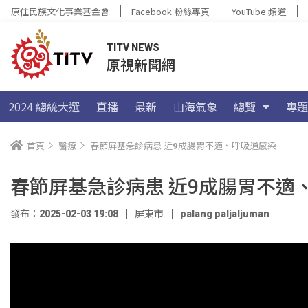
原住民族文化事業基金會
Facebook 粉絲專頁
YouTube 頻道
TITV NEWS
原視新聞網
2024 總統大選
直播
最新
山海氣象
總覽
專題
首頁
醫療
春節屏基急診病患 近9成腸胃不適、呼吸道感染
春節屏基急診病患 近9成腸胃不適
發布：2025-02-03 19:08
屏東市
palang paljaljuman