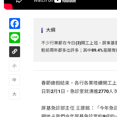
Facebook
大綱
Line
不少行業都在今日(3)開工上班，屏東基
較前兩年都多出許多；其中89.4%是腸
A
春節連假結束，各行各業陸續開工上
A
日到2月1日，急診室就湧進2770人次
A
屏基急診部主任 王建銘：「今年急
顯地占我們今年屏基急診室約9成的