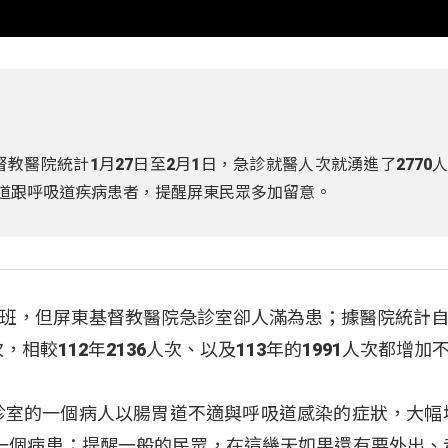
督教醫院統計1月27日至2月1日，急診就醫人次就湧進了2770
胃道跟呼吸道疾病患者，提醒屏東民眾多加留意。
班，但屏東基督教醫院急診室卻人滿為患；據醫院統計自1
，相較112年2136人次、以及113年的1991人次都增加
診室的一個病人以腸胃道不適與呼吸道感染的症狀，大幅
一個病患；提醒一般的民眾，在這幾天如果還有要外出、