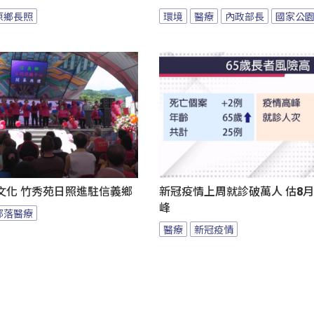
原鄉長照
環境
醫療
內政部長
國家公
文化 竹秀苑日照進駐信義鄉
新冠疫情上周就診破萬人 估8
峰
部落醫療
醫療
新冠疫情