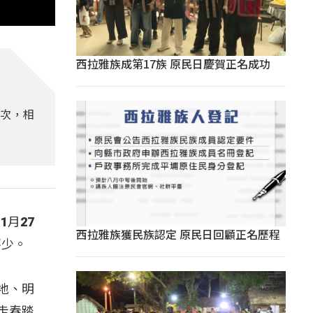
西拉雅族成第17族 原民日慶賀正名成功
人次，相
月27
西拉雅族獲民族認定 原民日回顧正名歷程
不少。
地、明
走春踏