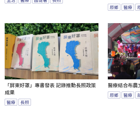
原鄉
醫療
「屏東好罩」專書發表 記錄推動長照政策
醫療結合布農
成果
原鄉
醫療
醫療
長照