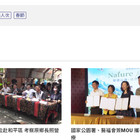
醫人次
春節
位赴和平區 考察原鄉長照營
國家公園署、醫福會簽MOU 
療