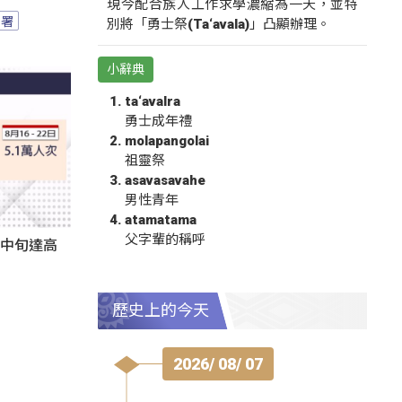
現今配合族人工作求學濃縮為一天，並特
園署
別將「勇士祭(Ta‘avala)」凸顯辦理。
小辭典
ta‘avalra
勇士成年禮
molapangolai
祖靈祭
asavasavahe
男性青年
atamatama
父字輩的稱呼
月中旬達高
歷史上的今天
2026/ 08/ 07