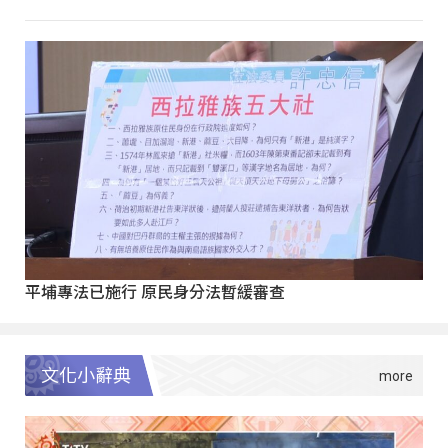
平埔專法已施行 原民身分法暫緩審查
文化小辭典