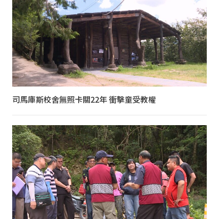
司馬庫斯校舍無照卡關22年 衝擊童受教權