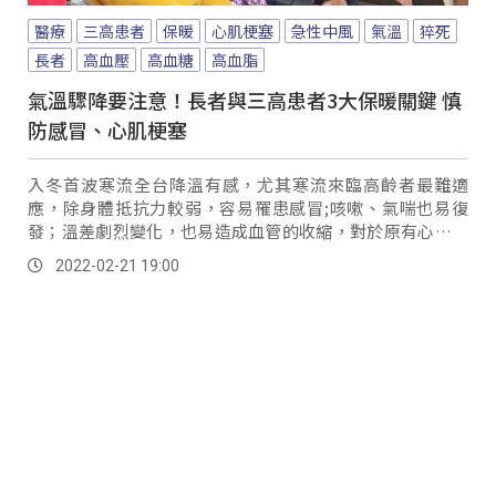
醫療
三高患者
保暖
心肌梗塞
急性中風
氣溫
猝死
長者
高血壓
高血糖
高血脂
氣溫驟降要注意！長者與三高患者3大保暖關鍵 慎
防感冒、心肌梗塞
入冬首波寒流全台降溫有感，尤其寒流來臨高齡者最難適
應，除身體抵抗力較弱，容易罹患感冒;咳嗽、氣喘也易復
發；溫差劇烈變化，也易造成血管的收縮，對於原有心血管
疾病患者及「三高」族群(包含高血壓、高血脂、高血糖)，
2022-02-21 19:00
是誘發中風、心肌梗塞的主要因素，導致死亡案件增加。