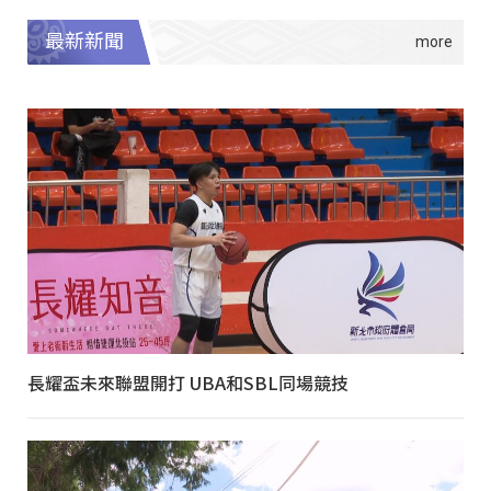
最新新聞
長耀盃未來聯盟開打 UBA和SBL同場競技