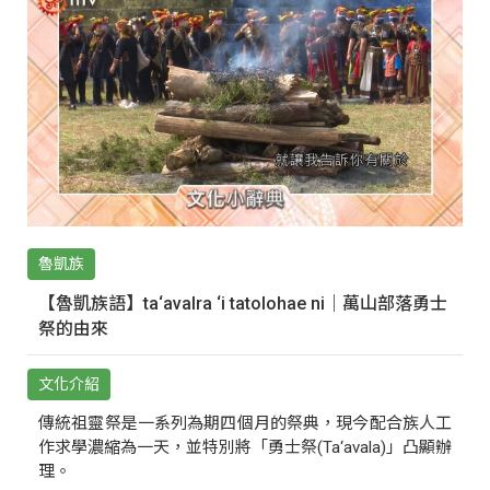
魯凱族
【魯凱族語】ta‘avalra ‘i tatolohae ni｜萬山部落勇士
祭的由來
文化介紹
傳統祖靈祭是一系列為期四個月的祭典，現今配合族人工
作求學濃縮為一天，並特別將「勇士祭(Ta‘avala)」凸顯辦
理。