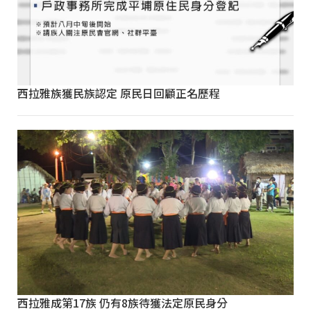
西拉雅族獲民族認定 原民日回顧正名歷程
西拉雅成第17族 仍有8族待獲法定原民身分