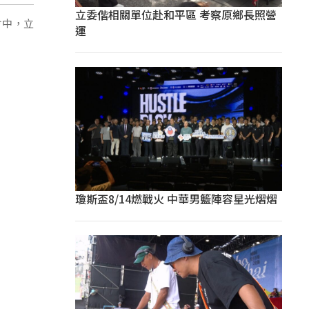
立委偕相關單位赴和平區 考察原鄉長照營
會中，立
運
瓊斯盃8/14燃戰火 中華男籃陣容星光熠熠