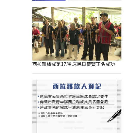
西拉雅族成第17族 原民日慶賀正名成功