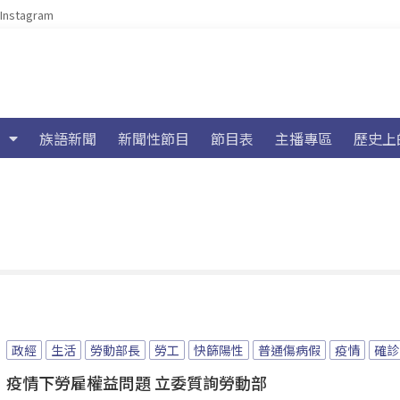
Instagram
族語新聞
新聞性節目
節目表
主播專區
歷史上
政經
生活
勞動部長
勞工
快篩陽性
普通傷病假
疫情
確診
疫情下勞雇權益問題 立委質詢勞動部