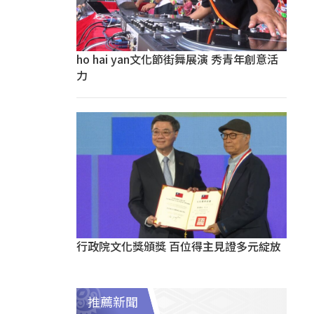
ho hai yan文化節街舞展演 秀青年創意活
力
行政院文化獎頒獎 百位得主見證多元綻放
推薦新聞