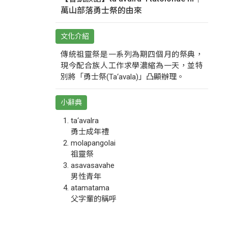
萬山部落勇士祭的由來
文化介紹
傳統祖靈祭是一系列為期四個月的祭典，
現今配合族人工作求學濃縮為一天，並特
別將「勇士祭(Ta‘avala)」凸顯辦理。
小辭典
ta‘avalra
勇士成年禮
molapangolai
祖靈祭
asavasavahe
男性青年
atamatama
父字輩的稱呼