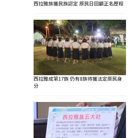
西拉雅族獲民族認定 原民日回顧正名歷程
西拉雅成第17族 仍有8族待獲法定原民身
分