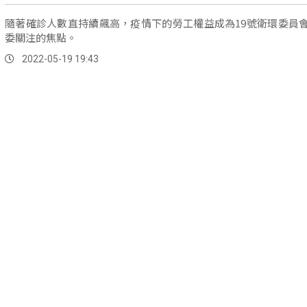
隨著確診人數直持續飆高，疫情下的勞工權益成為19號衛環委員
委關注的焦點。
2022-05-19 19:43