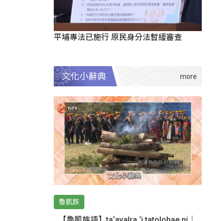
平埔專法已施行 原民身分法暫緩審查
文化小辭典
魯凱族
【魯凱族語】ta‘avalra ‘i tatolohae ni｜