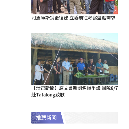
司馬庫斯災後復建 立委前往考察盤點需求
【涉己新聞】原文會新劇名爆爭議 團隊8/7
赴Tafalong致歉
推薦新聞