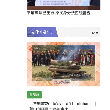
平埔專法已施行 原民身分法暫緩審查
文化小辭典
魯凱族
【魯凱族語】ta‘avalra ‘i tatolohae ni｜
萬山部落勇士祭的由來