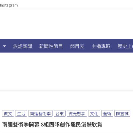
Instagram
族語新聞
新聞性節目
節目表
主播專區
歷史上
教文
生活
南迴藝術季
台東
微光懸亭
文化
藝術
陳宣誠
南迴藝術季開幕 8組團隊創作邀民漫遊欣賞