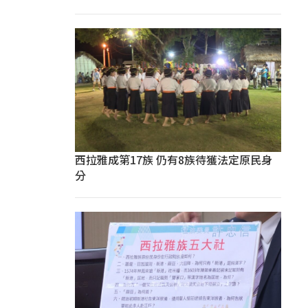
西拉雅成第17族 仍有8族待獲法定原民身
分