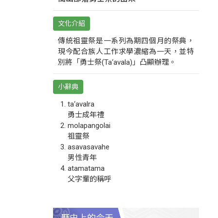
文化介紹
傳統祖靈祭是一系列為期四個月的祭典，
現今配合族人工作求學濃縮為一天，並特
別將「勇士祭(Ta‘avala)」凸顯辦理。
小辭典
ta‘avalra
勇士成年禮
molapangolai
祖靈祭
asavasavahe
男性青年
atamatama
父字輩的稱呼
歷史上的今天