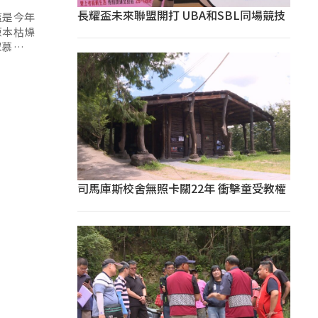
長耀盃未來聯盟開打 UBA和SBL同場競技
這是今年
原本枯燥
眾慕名而
司馬庫斯校舍無照卡關22年 衝擊童受教權