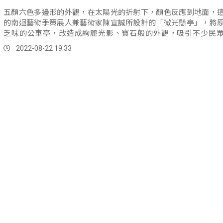
五顏六色多邊形的外觀，在太陽光的折射下，顏色反應到地面，
的南迴藝術季策展人兼藝術家陳宣誠所設計的「微光懸亭」，將
乏味的公車亭，改造成絢麗光影、寶石般的外觀，吸引不少民
來。
2022-08-22 19:33