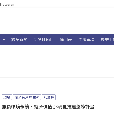
Instagram
族語新聞
新聞性節目
節目表
主播專區
歷史上
環境
復育台灣原生種
無蜇蜂
兼顧環境永續、經濟價值 那瑪夏推無蜇蜂計畫