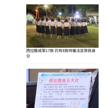
西拉雅成第17族 仍有8族待獲法定原民身
分