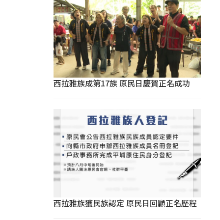
西拉雅族成第17族 原民日慶賀正名成功
西拉雅族獲民族認定 原民日回顧正名歷程