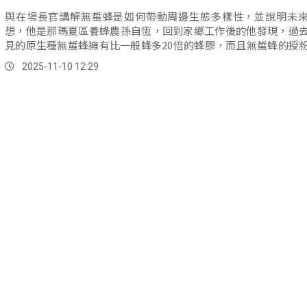
與在場長官講解無蜇蜂是如何帶動周邊生態多樣性，並說明未
想，他是那瑪夏區養蜂農孫自恆，回到家鄉工作後的他發現，過
見的原生種無蜇蜂擁有比一般蜂多20倍的蜂膠，而且無蜇蜂的授
能帶動周邊植物果實產量增多。
2025-11-10 12:29