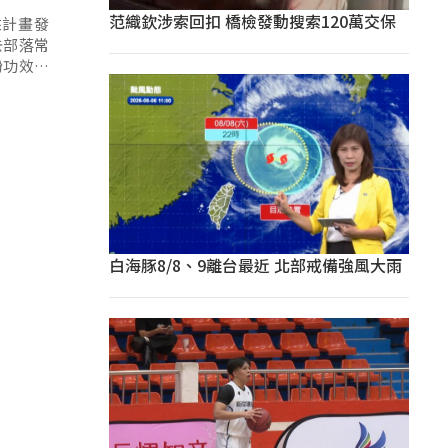
范織欽涉索回扣 橋檢發動搜索120萬交保
來計畫發
去部落常
粉功效，
白海豚8/8、9離台最近 北部戒備強風大雨