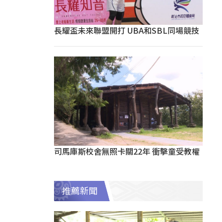
長耀盃未來聯盟開打 UBA和SBL同場競技
司馬庫斯校舍無照卡關22年 衝擊童受教權
推薦新聞