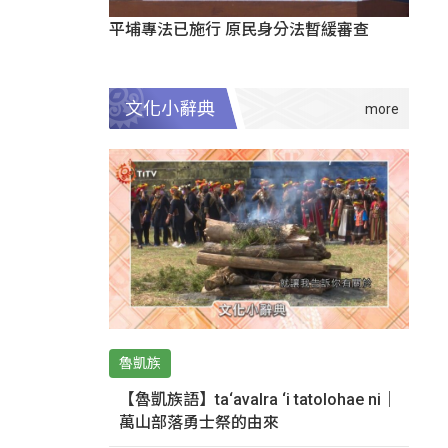
平埔專法已施行 原民身分法暫緩審查
文化小辭典
魯凱族
【魯凱族語】ta‘avalra ‘i tatolohae ni｜
萬山部落勇士祭的由來