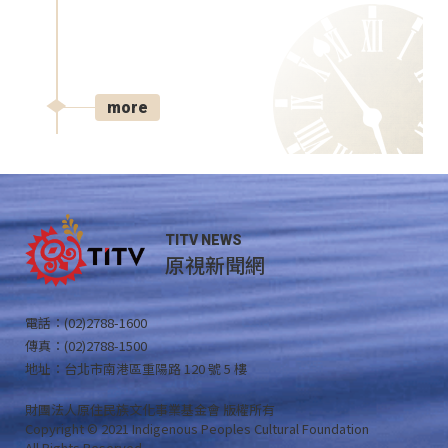
more
TITV NEWS
原視新聞網
電話：(02)2788-1600
傳真：(02)2788-1500
地址：台北市南港區重陽路 120 號 5 樓
財團法人原住民族文化事業基金會 版權所有
Copyright © 2021 Indigenous Peoples Cultural Foundation
All Rights Reserved .