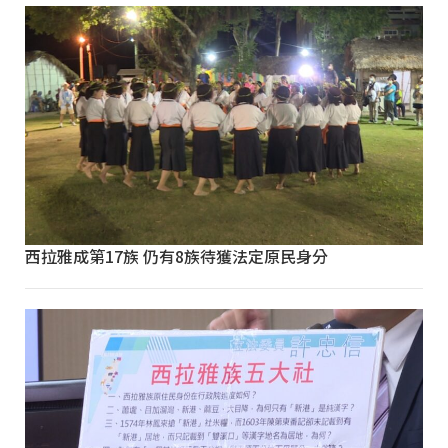
西拉雅成第17族 仍有8族待獲法定原民身分