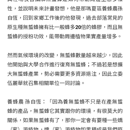
性，並說明未來計畫發想，他是那瑪夏區養蜂農孫
自恆，回到家鄉工作後的他發現，過去部落常見的
原生種無蜇蜂擁有比一般蜂多20倍的蜂膠，而且無
蜇蜂的授粉功效，能帶動周邊植物果實產量增多。
然而氣候環境的改變，無蜇蜂數量越來越少，因此
他開始與大學合作進行復育無蜇蜂；不過若是想擴
大無蜇蜂產業，勢必需要更多資源挹注，因此立委
伍麗華就召集相關單位一同討論。
養蜂農 孫自恆：「因為養無蜇蜂不只是在產無蜇
蜂的產品，無蜇蜂它其實跟你的環境，有很莫大的
關係，如果無蜇蜂有了，那你一定會有要種一些嬌
（蜜）源植物，嬌（蜜）源植物如果種成是我們原