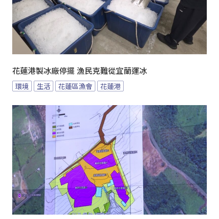
花蓮港製冰廠停擺 漁民克難從宜蘭運冰
環境
生活
花蓮區漁會
花蓮港