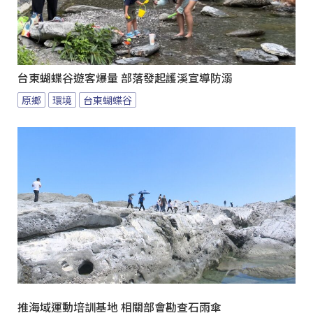
台東蝴蝶谷遊客爆量 部落發起護溪宣導防溺
原鄉
環境
台東蝴蝶谷
推海域運動培訓基地 相關部會勘查石雨傘