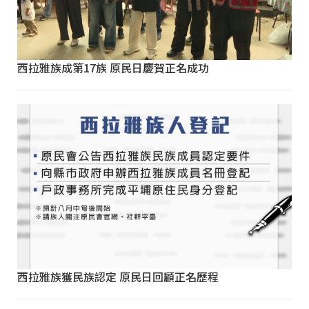
西拉雅族成第17族 原民日慶賀正名成功
西拉雅族獲民族認定 原民日回顧正名歷程