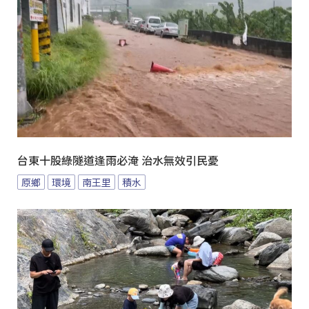
台東十股綠隧道逢雨必淹 治水無效引民憂
原鄉
環境
南王里
積水