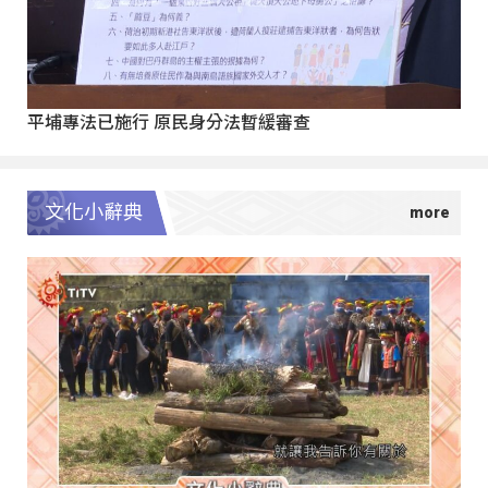
平埔專法已施行 原民身分法暫緩審查
文化小辭典