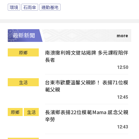
環境
石雨傘
運動基地
最新新聞
南澳撒利姆文健站揭牌 多元課程陪伴
原鄉
長者
12:50
台東市歡慶溫馨父親節！ 表揚71位模
生活
範父親
12:45
長濱鄉表揚22位模範Mama 感念父親
原鄉
生活
辛勞
12:43