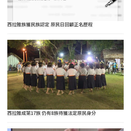
西拉雅族獲民族認定 原民日回顧正名歷程
西拉雅成第17族 仍有8族待獲法定原民身分