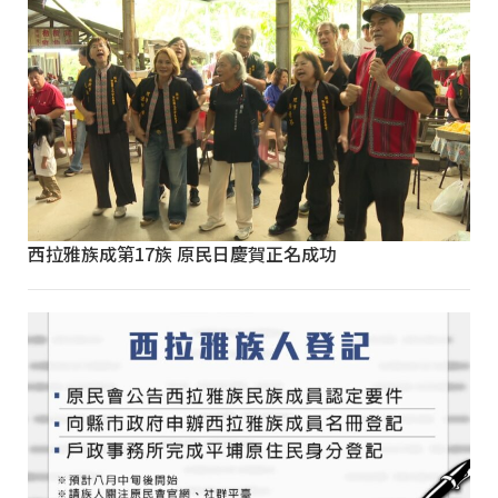
西拉雅族成第17族 原民日慶賀正名成功