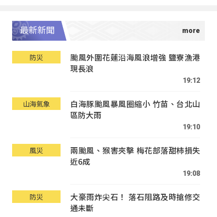
最新新聞
颱風外圍花蓮沿海風浪增強 鹽寮漁港
防災
現長浪
19:12
白海豚颱風暴風圈縮小 竹苗、台北山
山海氣象
區防大雨
19:10
兩颱風、猴害夾擊 梅花部落甜柿損失
風災
近6成
19:08
大豪雨炸尖石！ 落石阻路及時搶修交
防災
通未斷