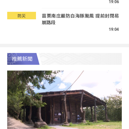
19:06
苗栗南庄嚴防白海豚颱風 提前封閉易
防災
崩路段
19:04
推薦新聞