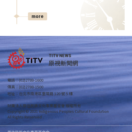
more
TITV NEWS
原視新聞網
電話：(02)2788-1600
傳真：(02)2788-1500
地址：台北市南港區重陽路 120 號 5 樓
財團法人原住民族文化事業基金會 版權所有
Copyright © 2021 Indigenous Peoples Cultural Foundation
All Rights Reserved .