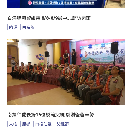
白海豚海警維持 8/8-8/9晨中北部防豪雨
防災
白海豚
南投仁愛表揚16位模範父親 感謝爸爸辛勞
人物
原鄉
南投仁愛
父親節