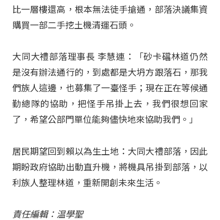
比一層樓還高，根本無法徒手搶通，部落決議集資
購買一部二手挖土機清運石頭。
大同大禮部落理事長 李慧連：「砂卡礑林道仍然
是沒有辦法通行的，到處都是大坍方跟落石，那我
們族人這邊，也募集了一臺怪手；現在正在等候通
勤總隊的協助，把怪手吊掛上去，我們很想回家
了，希望公部門單位能夠儘快地來協助我們。」
居民期望回到賴以為生土地：大同大禮部落，因此
期盼政府協助出動直升機，將機具吊掛到部落，以
利族人整理林道，重新開創未來生活。
責任編輯：温學聖