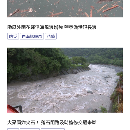
颱風外圍花蓮沿海風浪增強 鹽寮漁港現長浪
防災
白海豚颱風
花蓮
大豪雨炸尖石！ 落石阻路及時搶修交通未斷