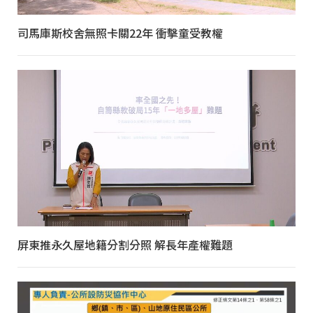
司馬庫斯校舍無照卡關22年 衝擊童受教權
屏東推永久屋地籍分割分照 解長年產權難題