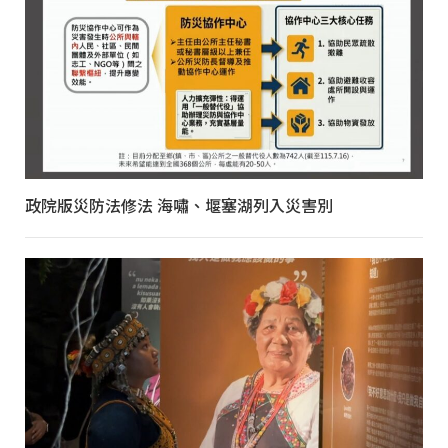
政院版災防法修法 海嘯、堰塞湖列入災害別