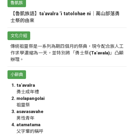
魯凱族
【魯凱族語】ta‘avalra ‘i tatolohae ni｜萬山部落勇
士祭的由來
文化介紹
傳統祖靈祭是一系列為期四個月的祭典，現今配合族人工
作求學濃縮為一天，並特別將「勇士祭(Ta‘avala)」凸顯
辦理。
小辭典
ta‘avalra
勇士成年禮
molapangolai
祖靈祭
asavasavahe
男性青年
atamatama
父字輩的稱呼