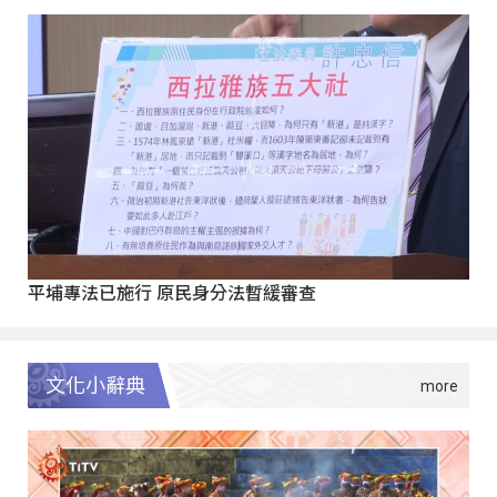
平埔專法已施行 原民身分法暫緩審查
文化小辭典