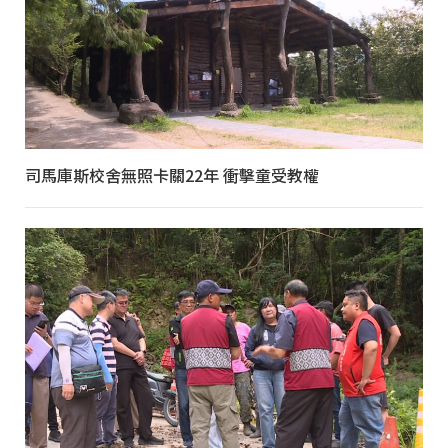
司馬庫斯校舍無照卡關22年 衝擊童受教權