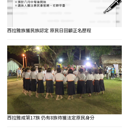
西拉雅族獲民族認定 原民日回顧正名歷程
西拉雅成第17族 仍有8族待獲法定原民身分