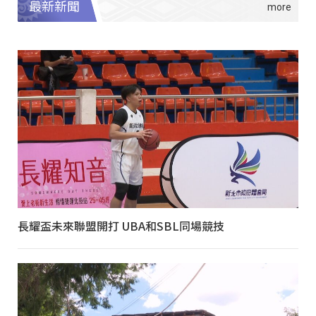
最新新聞
長耀盃未來聯盟開打 UBA和SBL同場競技