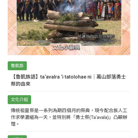
魯凱族
【魯凱族語】ta‘avalra ‘i tatolohae ni｜萬山部落勇士
祭的由來
文化介紹
傳統祖靈祭是一系列為期四個月的祭典，現今配合族人工
作求學濃縮為一天，並特別將「勇士祭(Ta‘avala)」凸顯辦
理。