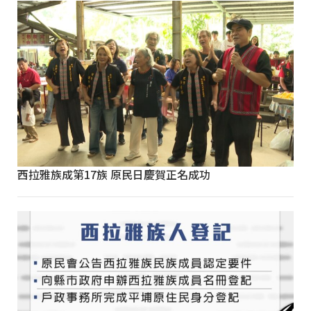
西拉雅族成第17族 原民日慶賀正名成功