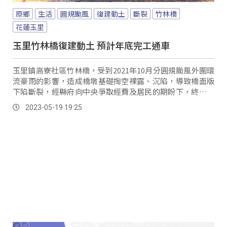
原鄉
生活
圓規颱風
復建動土
斷裂
竹林橋
花蓮玉里
玉里竹林橋復建動土 預計年底完工通車
玉里鎮高寮社區竹林橋，受到2021年10月分圓規颱風外圍環
流豪雨的影響，造成橋墩基礎掏空裸露、沉陷，導致橋面版
下陷斷裂，經縣府向中央爭取經費及居民的期盼下，終於舉
行災害復建工程動土典禮。
2023-05-19 19:25