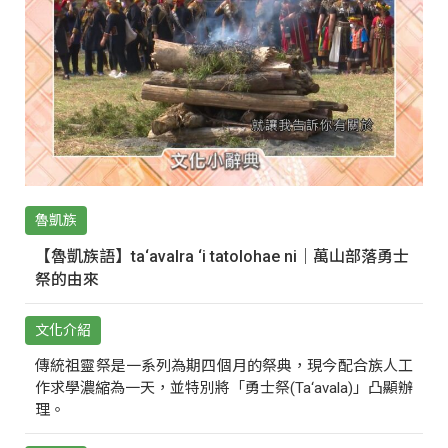
魯凱族
【魯凱族語】ta‘avalra ‘i tatolohae ni｜萬山部落勇士
祭的由來
文化介紹
傳統祖靈祭是一系列為期四個月的祭典，現今配合族人工
作求學濃縮為一天，並特別將「勇士祭(Ta‘avala)」凸顯辦
理。