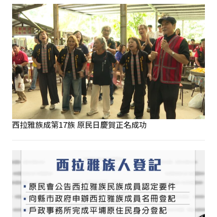
西拉雅族成第17族 原民日慶賀正名成功