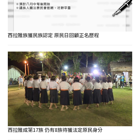
西拉雅族獲民族認定 原民日回顧正名歷程
西拉雅成第17族 仍有8族待獲法定原民身分