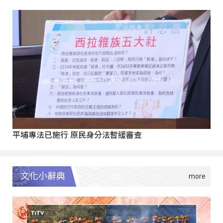
平埔專法已施行 原民身分法暫緩審查
文化小辭典