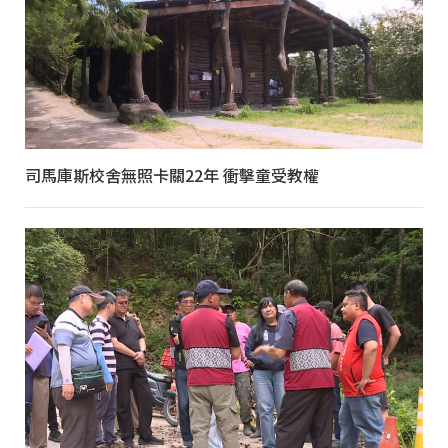
司馬庫斯校舍無照卡關22年 衝擊童受教權