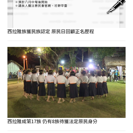
西拉雅族獲民族認定 原民日回顧正名歷程
西拉雅成第17族 仍有8族待獲法定原民身分