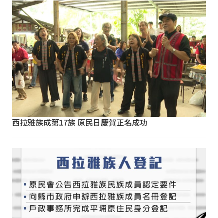
西拉雅族成第17族 原民日慶賀正名成功