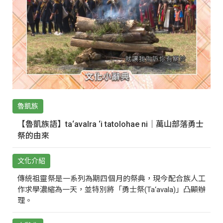
魯凱族
【魯凱族語】ta‘avalra ‘i tatolohae ni｜萬山部落勇士
祭的由來
文化介紹
傳統祖靈祭是一系列為期四個月的祭典，現今配合族人工
作求學濃縮為一天，並特別將「勇士祭(Ta‘avala)」凸顯辦
理。