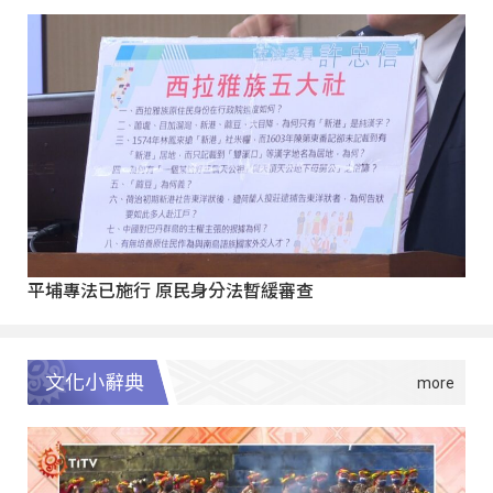
平埔專法已施行 原民身分法暫緩審查
文化小辭典