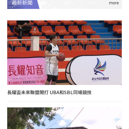
最新新聞
長耀盃未來聯盟開打 UBA和SBL同場競技