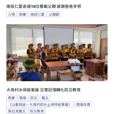
南投仁愛表揚16位模範父親 感謝爸爸辛勞
人物
原鄉
南投仁愛
父親節
大鳥村水保故事展 災害記憶轉化防災教育
原鄉
環境
防災
風災
《山會說話－大鳥村的水土保持故事展》
環境改善
莫拉克風災
防災教育