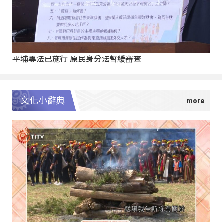
平埔專法已施行 原民身分法暫緩審查
文化小辭典