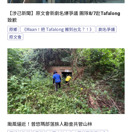
【涉己新聞】原文會新劇名爆爭議 團隊8/7赴Tafalong
致歉
原鄉
《Maan！把 Tafalong 搬到台北？！》
劇名爭議
原文會
颱風逼近！普悠瑪部落族人勘查共管山林