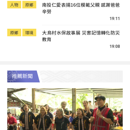
南投仁愛表揚16位模範父親 感謝爸爸
人物
原鄉
辛勞
19:11
大鳥村水保故事展 災害記憶轉化防災
原鄉
環境
教育
19:08
推薦新聞