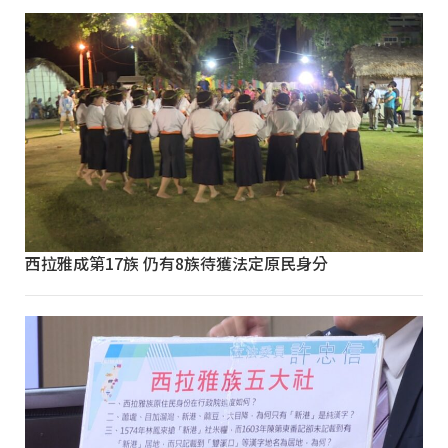
西拉雅成第17族 仍有8族待獲法定原民身分