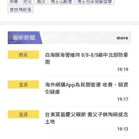
原鄉
防災
風災
南王山勘查
南王社區發展協會
普悠瑪部落
最新新聞
白海豚海警維持 8/8-8/9晨中北部防豪
防災
雨
19:19
海外網購App為民間營運 收費、個資
生活
引疑慮
19:17
台東窯藝慶父親節 邀父子做陶碗感念
生活
土地
19:13