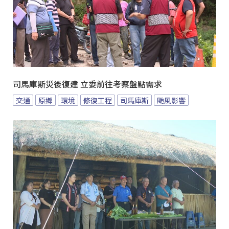
司馬庫斯災後復建 立委前往考察盤點需求
交通
原鄉
環境
修復工程
司馬庫斯
颱風影響