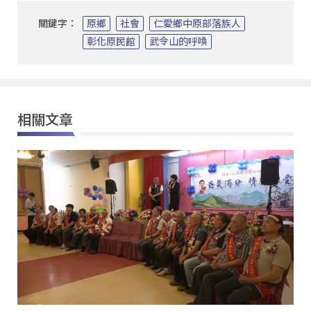
關鍵字：
原鄉
社會
仁愛鄉中原部落族人
彰化原民館
武令山的呼喚
相關文章