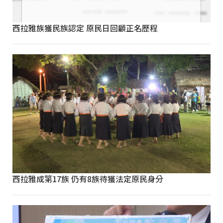
西拉雅族獲民族認定 原民日回顧正名歷程
西拉雅成第17族 仍有8族待獲法定原民身分