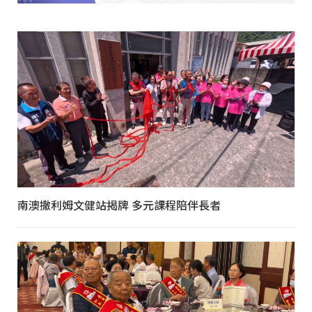
南澳撒利姆文健站揭牌 多元課程陪伴長者