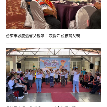
台東市歡慶溫馨父親節！ 表揚71位模範父親