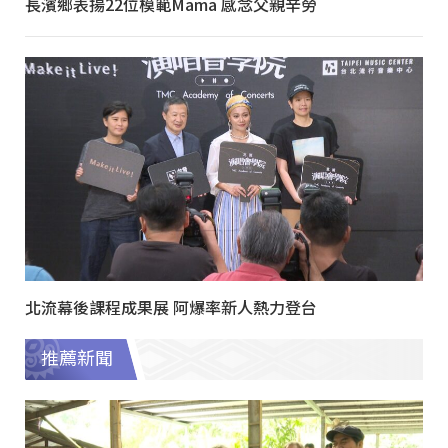
長濱鄉表揚22位模範Mama 感念父親辛勞
北流幕後課程成果展 阿爆率新人熱力登台
推薦新聞