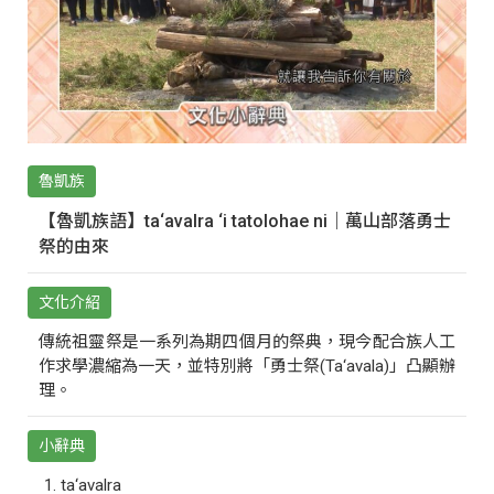
魯凱族
【魯凱族語】ta‘avalra ‘i tatolohae ni｜萬山部落勇士
祭的由來
文化介紹
傳統祖靈祭是一系列為期四個月的祭典，現今配合族人工
作求學濃縮為一天，並特別將「勇士祭(Ta‘avala)」凸顯辦
理。
小辭典
ta‘avalra