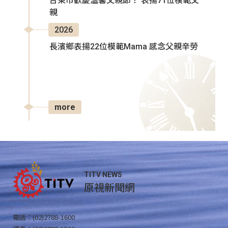
台東市歡慶溫馨父親節！ 表揚71位模範父
親
2026
長濱鄉表揚22位模範Mama 感念父親辛勞
more
TITV NEWS
原視新聞網
電話：(02)2788-1600