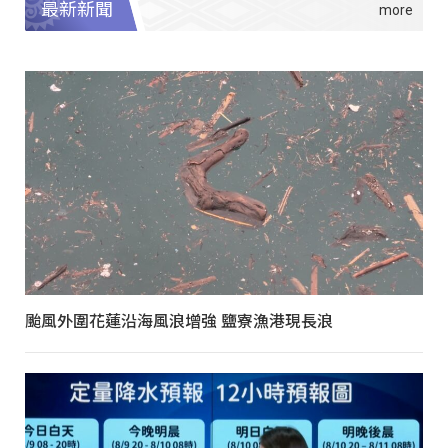
最新新聞
颱風外圍花蓮沿海風浪增強 鹽寮漁港現長浪