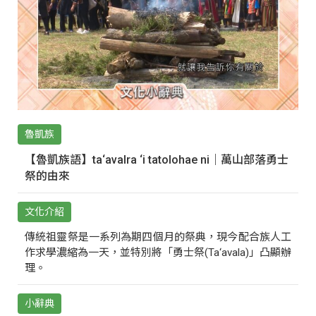
魯凱族
【魯凱族語】ta‘avalra ‘i tatolohae ni｜萬山部落勇士
祭的由來
文化介紹
傳統祖靈祭是一系列為期四個月的祭典，現今配合族人工
作求學濃縮為一天，並特別將「勇士祭(Ta‘avala)」凸顯辦
理。
小辭典