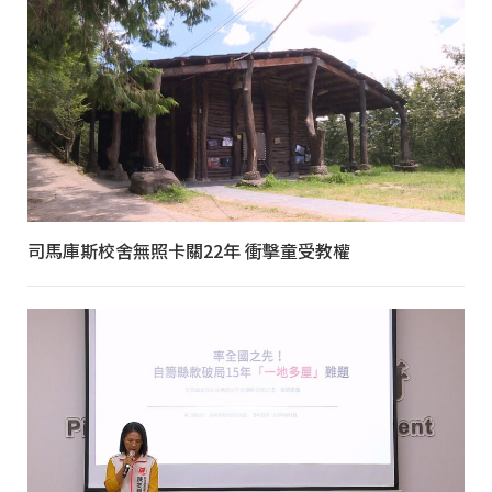
司馬庫斯校舍無照卡關22年 衝擊童受教權