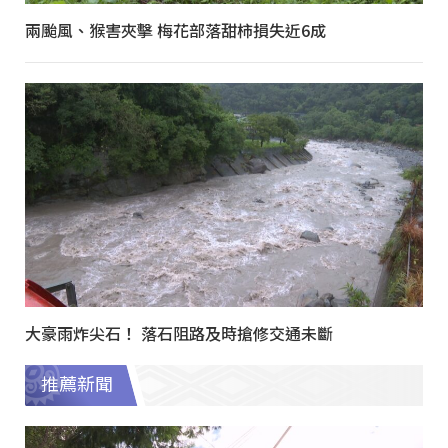
兩颱風、猴害夾擊 梅花部落甜柿損失近6成
大豪雨炸尖石！ 落石阻路及時搶修交通未斷
推薦新聞