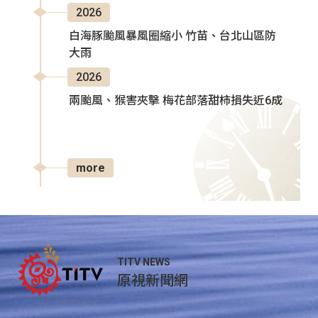
2026
白海豚颱風暴風圈縮小 竹苗、台北山區防
大雨
2026
兩颱風、猴害夾擊 梅花部落甜柿損失近6成
more
TITV NEWS
原視新聞網