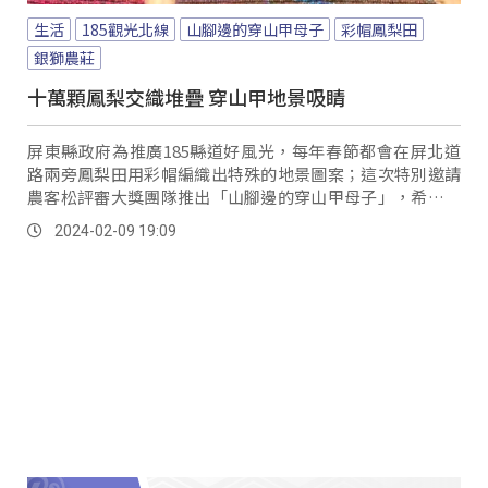
生活
185觀光北線
山腳邊的穿山甲母子
彩帽鳳梨田
銀獅農莊
十萬顆鳳梨交織堆疊 穿山甲地景吸睛
屏東縣政府為推廣185縣道好風光，每年春節都會在屏北道
路兩旁鳳梨田用彩帽編織出特殊的地景圖案；這次特別邀請
農客松評審大獎團隊推出「山腳邊的穿山甲母子」，希望喚
起大眾對於台灣穿山甲生態保育的關注。
2024-02-09 19:09