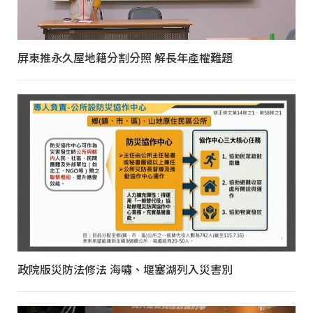
屏東推永久屋地籍分割分照 解長年產權難題
政院版災防法修法 海嘯、堰塞湖列入災害別