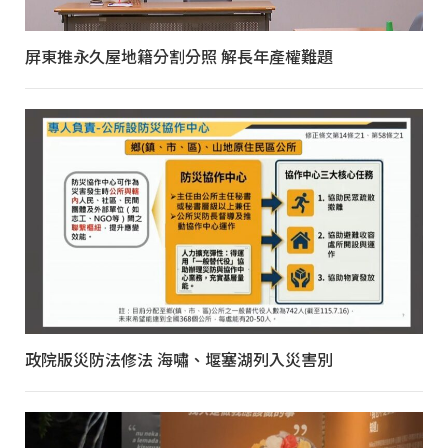
屏東推永久屋地籍分割分照 解長年產權難題
政院版災防法修法 海嘯、堰塞湖列入災害別