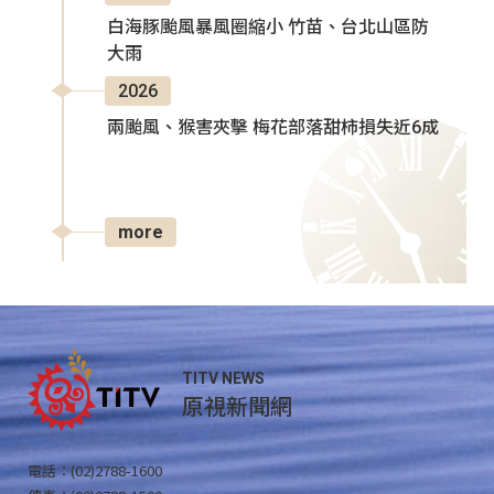
白海豚颱風暴風圈縮小 竹苗、台北山區防
大雨
2026
兩颱風、猴害夾擊 梅花部落甜柿損失近6成
more
TITV NEWS
原視新聞網
電話：(02)2788-1600