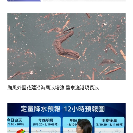
颱風外圍花蓮沿海風浪增強 鹽寮漁港現長浪