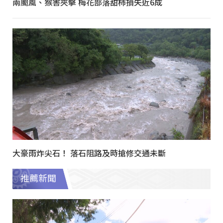
兩颱風、猴害夾擊 梅花部落甜柿損失近6成
大豪雨炸尖石！ 落石阻路及時搶修交通未斷
推薦新聞