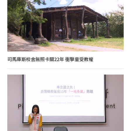
司馬庫斯校舍無照卡關22年 衝擊童受教權