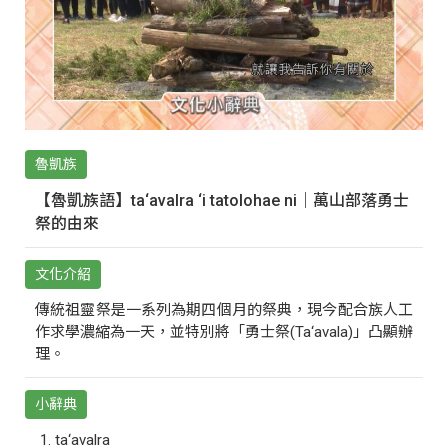
魯凱族
【魯凱族語】ta‘avalra ‘i tatolohae ni｜萬山部落勇士
祭的由來
文化介紹
傳統祖靈祭是一系列為期四個月的祭典，現今配合族人工
作求學濃縮為一天，並特別將「勇士祭(Ta‘avala)」凸顯辦
理。
小辭典
ta‘avalra