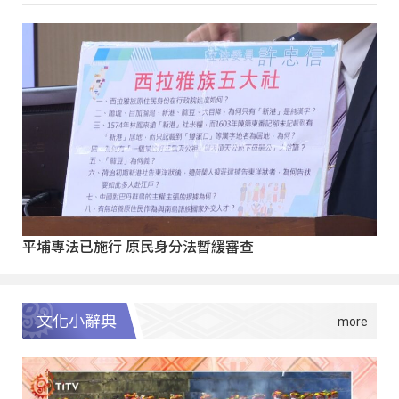
平埔專法已施行 原民身分法暫緩審查
文化小辭典