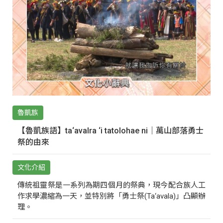
魯凱族
【魯凱族語】ta‘avalra ‘i tatolohae ni｜萬山部落勇士
祭的由來
文化介紹
傳統祖靈祭是一系列為期四個月的祭典，現今配合族人工
作求學濃縮為一天，並特別將「勇士祭(Ta‘avala)」凸顯辦
理。