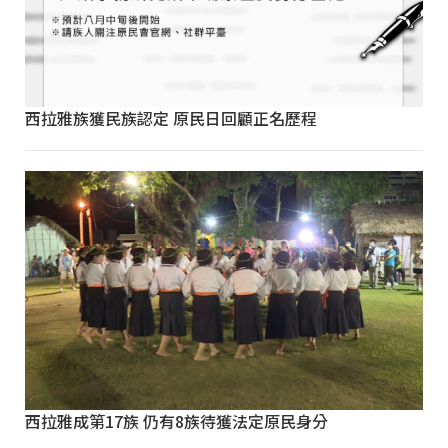
西拉雅族獲民族認定 原民日回顧正名歷程
西拉雅成第17族 仍有8族待獲法定原民身分