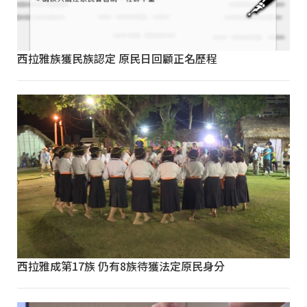
西拉雅族獲民族認定 原民日回顧正名歷程
西拉雅成第17族 仍有8族待獲法定原民身分