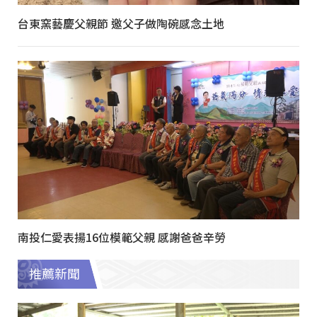
台東窯藝慶父親節 邀父子做陶碗感念土地
南投仁愛表揚16位模範父親 感謝爸爸辛勞
推薦新聞