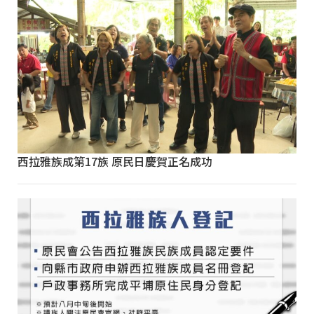
西拉雅族成第17族 原民日慶賀正名成功