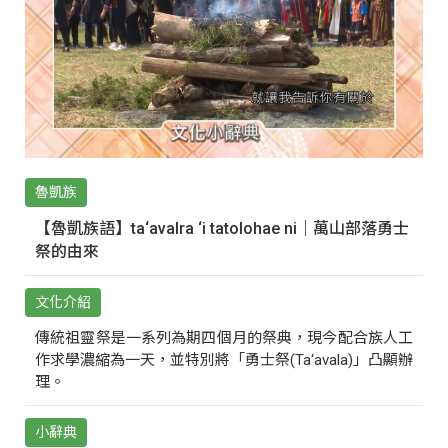
魯凱族
【魯凱族語】ta‘avalra ‘i tatolohae ni｜萬山部落勇士
祭的由來
文化介紹
傳統祖靈祭是一系列為期四個月的祭典，現今配合族人工
作求學濃縮為一天，並特別將「勇士祭(Ta‘avala)」凸顯辦
理。
小辭典