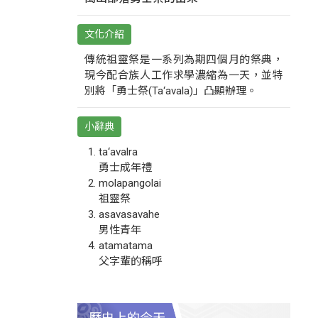
文化介紹
傳統祖靈祭是一系列為期四個月的祭典，
現今配合族人工作求學濃縮為一天，並特
別將「勇士祭(Ta‘avala)」凸顯辦理。
小辭典
ta‘avalra
勇士成年禮
molapangolai
祖靈祭
asavasavahe
男性青年
atamatama
父字輩的稱呼
歷史上的今天