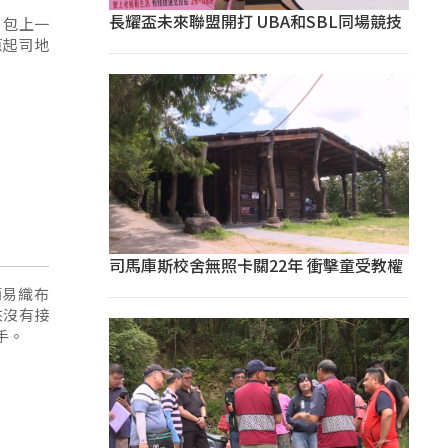
長耀盃未來聯盟開打 UBA和SBL同場競技
，包上一
蔥起司地
司馬庫斯校舍無照卡關22年 衝擊童受教權
簡易織布
來沒有接
手。