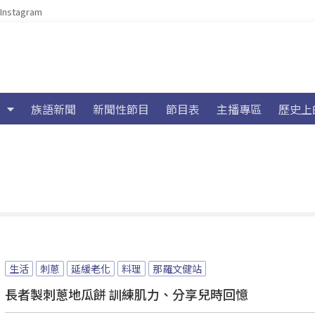
Instagram
族語新聞
新聞性節目
節目表
主播專區
歷史上
生活
刺蔥
延緩老化
料理
那羅文健站
長者製刺蔥地瓜餅 訓練肌力、分享兒時回憶