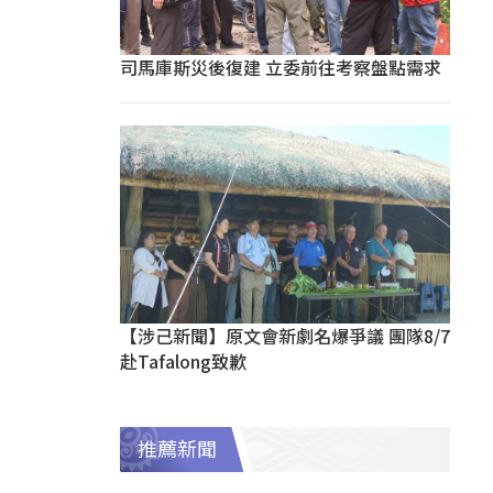
司馬庫斯災後復建 立委前往考察盤點需求
【涉己新聞】原文會新劇名爆爭議 團隊8/7
赴Tafalong致歉
推薦新聞