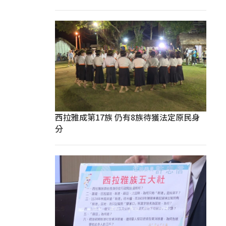
西拉雅成第17族 仍有8族待獲法定原民身
分