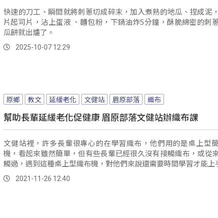
快速的刀工、瞬間就將刺蔥切成碎末，加入煮熟的地瓜、捏成泥
片起司片，沾上蛋液 、麵包粉，下鍋油炸5分鐘，酥脆綿密的刺
瓜餅就出爐了。
2025-10-07 12:29
原鄉
教文
延緩老化
文健站
眉原部落
織布
幫助長輩延緩老化促健康 眉原部落文健站辦織布課
文健站裡，許多長輩很專心的在學習織布，他們用的是桌上型
機，看起來雖然簡單，但有些長輩已經很久沒有接觸織布，或從
觸過，遇到這種桌上型織布機，對他們來說還需要時間學習才能上
2021-11-26 12:40