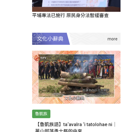
平埔專法已施行 原民身分法暫緩審查
文化小辭典
魯凱族
【魯凱族語】ta‘avalra ‘i tatolohae ni｜
萬山部落勇士祭的由來