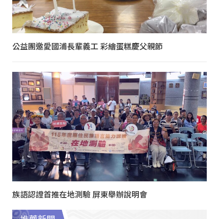
公益團邀愛國浦長輩義工 彩繪蛋糕慶父親節
族語認證首推在地測驗 屏東舉辦說明會