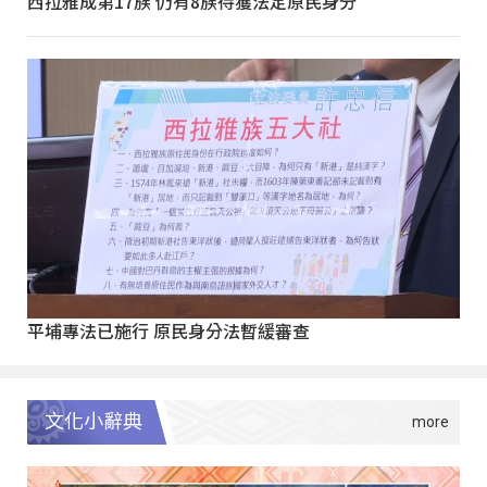
西拉雅成第17族 仍有8族待獲法定原民身分
平埔專法已施行 原民身分法暫緩審查
文化小辭典