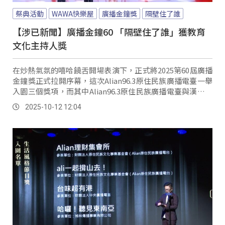
祭典活動
WAWA快樂屋
廣播金鐘獎
隔壁住了誰
【涉已新聞】廣播金鐘60 「隔壁住了誰」獲教育
文化主持人獎
在炒熱氣氛的嘻哈饒舌開場表演下，正式將2025第60屆廣播
金鐘獎正式拉開序幕，這次Alian96.3原住民族廣播電臺一舉
入園三個獎項，而其中Alian96.3原住民族廣播電臺與漢聲廣
播電臺合作製作的《隔壁住了誰》，首度合作就獲得了教育
2025-10-12 12:04
文化主持人獎，而除了發表感言之外，更是出現驚喜求婚現
場。