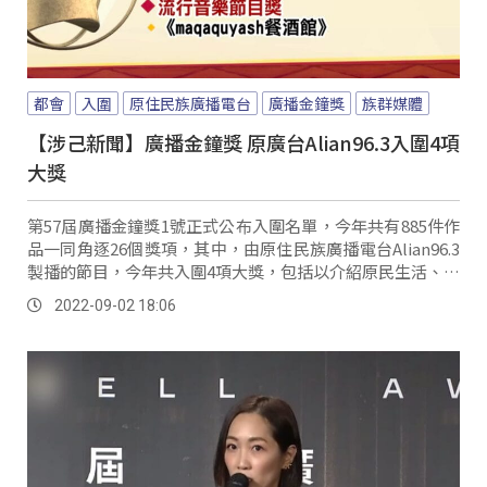
都會
入圍
原住民族廣播電台
廣播金鐘獎
族群媒體
【涉己新聞】廣播金鐘獎 原廣台Alian96.3入圍4項
大獎
第57屆廣播金鐘獎1號正式公布入圍名單，今年共有885件作
品一同角逐26個獎項，其中，由原住民族廣播電台Alian96.3
製播的節目，今年共入圍4項大獎，包括以介紹原民生活、文
化以及部落產業為主的《聽見太陽》，入圍了《生活風格節
2022-09-02 18:06
目獎》；而深度介紹當代原民族群各項藝術表現、藝術觀的
《源藝識》主持人「Abus...。