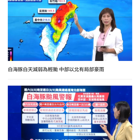
白海豚白天減弱為輕颱 中部以北有局部豪雨