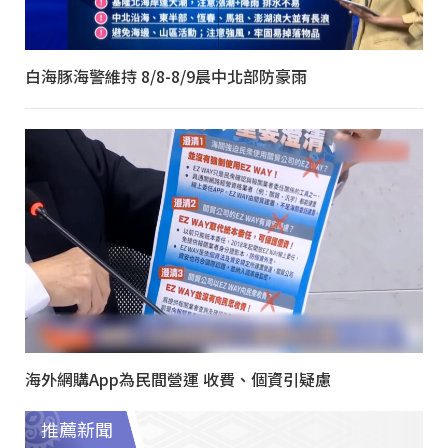
白海豚海警維持 8/8-8/9晨中北部防豪雨
海外網購App為民間營運 收費、個資引疑慮
推薦新聞