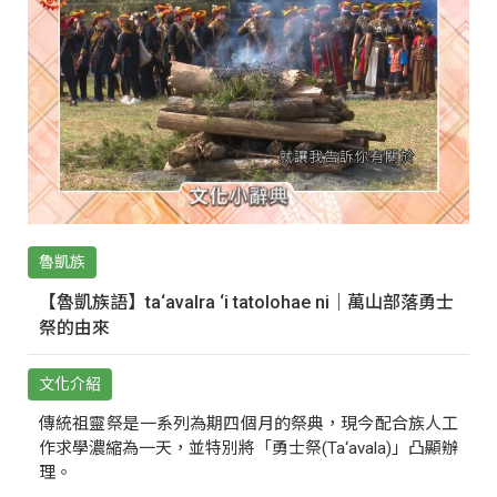
魯凱族
【魯凱族語】ta‘avalra ‘i tatolohae ni｜萬山部落勇士
祭的由來
文化介紹
傳統祖靈祭是一系列為期四個月的祭典，現今配合族人工
作求學濃縮為一天，並特別將「勇士祭(Ta‘avala)」凸顯辦
理。