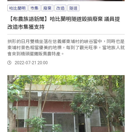
哈比蘭明
市集
廢棄
改造
隧道
【布農族語新聞】哈比蘭明隧道毀損廢棄 議員提
改造市集獲支持
拱形的日月雙橋坐落在信義鄉東埔村的峽谷當中，同時也是
東埔村景色相當優美的地標，每到了觀光旺季，當地族人就
會來到橋頭擺攤販賣農特產。
2022-07-21 20:00