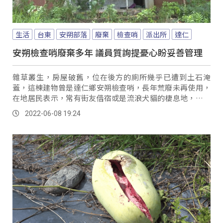
生活
台東
安朔部落
廢棄
檢查哨
派出所
達仁
安朔檢查哨廢棄多年 議員質詢提憂心盼妥善管理
雜草叢生，房屋破舊，位在後方的廁所幾乎已遭到土石淹
蓋，這棟建物曾是達仁鄉安朔檢查哨，長年荒廢未再使用，
在地居民表示，常有街友借宿或是流浪犬貓的棲息地，形同
廢墟，也成為社會最難管理的灰色地帶。
2022-06-08 19:24