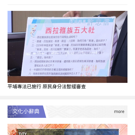
平埔專法已施行 原民身分法暫緩審查
文化小辭典