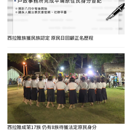
西拉雅族獲民族認定 原民日回顧正名歷程
西拉雅成第17族 仍有8族待獲法定原民身分