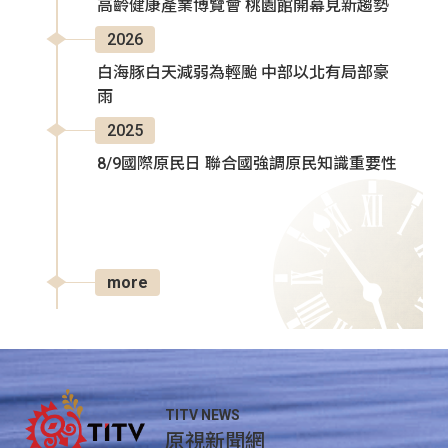
高齡健康產業博覽會 桃園館開幕見新趨勢
2026
白海豚白天減弱為輕颱 中部以北有局部豪
雨
2025
8/9國際原民日 聯合國強調原民知識重要性
more
TITV NEWS
原視新聞網