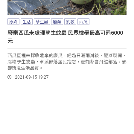
原鄉
生活
孳生蟲
廢棄
罰款
西瓜
廢棄西瓜未處理孳生蚊蟲 民眾檢舉最高可罰6000
元
西瓜園裡未採收遺棄的廢瓜，經過日曬雨淋後，逐漸裂開、
腐壞孳生蚊蟲，卓溪部落居民抱怨，蒼蠅都會飛進部落，影
響環境生活品質。
2021-09-15 19:27