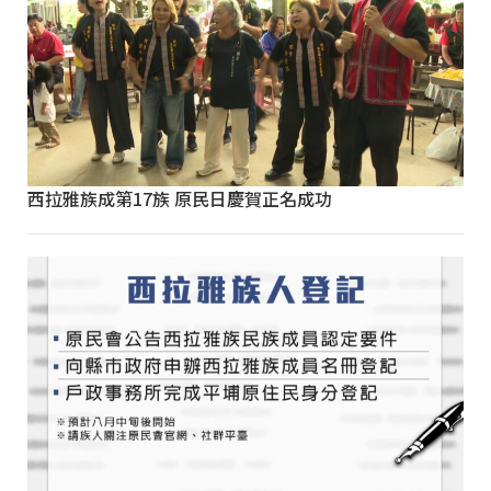
西拉雅族成第17族 原民日慶賀正名成功