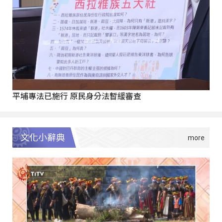
平埔專法已施行 原民身分法暫緩審查
文化小辭典