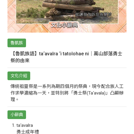
魯凱族
【魯凱族語】ta‘avalra ‘i tatolohae ni｜萬山部落勇士
祭的由來
文化介紹
傳統祖靈祭是一系列為期四個月的祭典，現今配合族人工
作求學濃縮為一天，並特別將「勇士祭(Ta‘avala)」凸顯辦
理。
小辭典
ta‘avalra
勇士成年禮