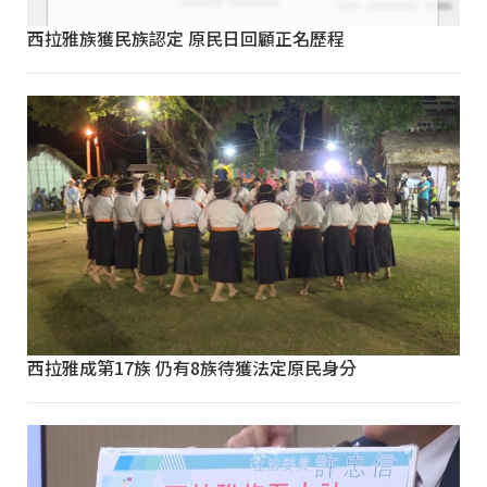
西拉雅族獲民族認定 原民日回顧正名歷程
西拉雅成第17族 仍有8族待獲法定原民身分