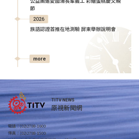
公益團邀愛國浦長輩義工 彩繪蛋糕慶父親
節
2026
族語認證首推在地測驗 屏東舉辦說明會
more
TITV NEWS
原視新聞網
電話：(02)2788-1600
傳真：(02)2788-1500