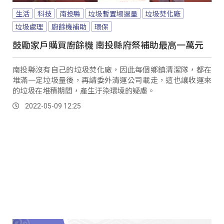
生活
科技
南投縣
垃圾暫置場過量
垃圾焚化廠
垃圾處理
廚餘機補助
環保
鼓勵家戶購買廚餘機 南投縣府祭補助最高一萬元
南投縣沒有自己的垃圾焚化廠，因此每個鄉鎮清潔隊，都在
堆滿一定垃圾量後，再請委外清運公司載走，這也讓收運來
的垃圾在堆積期間，產生汙染環境的疑慮。
2022-05-09 12:25