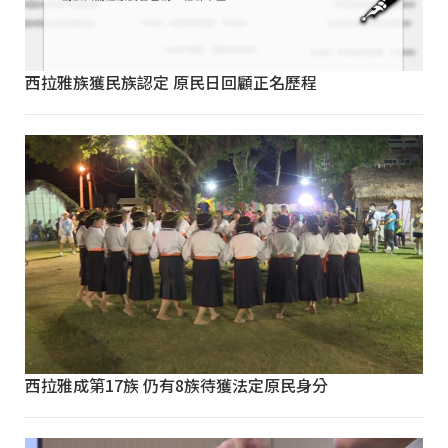
西拉雅族獲民族認定 原民日回顧正名歷程
西拉雅成第17族 仍有8族待獲法定原民身分