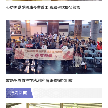
公益團邀愛國浦長輩義工 彩繪蛋糕慶父親節
族語認證首推在地測驗 屏東舉辦說明會
推薦新聞