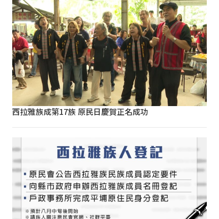
西拉雅族成第17族 原民日慶賀正名成功