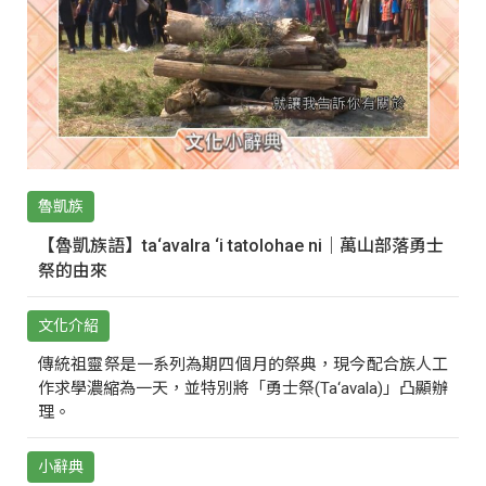
魯凱族
【魯凱族語】ta‘avalra ‘i tatolohae ni｜萬山部落勇士
祭的由來
文化介紹
傳統祖靈祭是一系列為期四個月的祭典，現今配合族人工
作求學濃縮為一天，並特別將「勇士祭(Ta‘avala)」凸顯辦
理。
小辭典