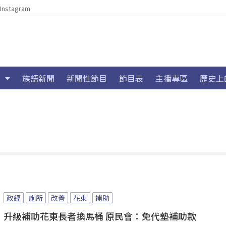
Instagram
族語新聞
新聞性節目
節目表
主播專區
歷史上
政經
廁所
改善
花東
補助
升級補助花東長者換馬桶 原民會：免代墊補助款