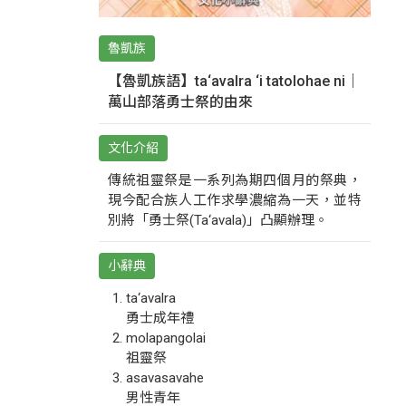
魯凱族
【魯凱族語】ta‘avalra ‘i tatolohae ni｜
萬山部落勇士祭的由來
文化介紹
傳統祖靈祭是一系列為期四個月的祭典，
現今配合族人工作求學濃縮為一天，並特
別將「勇士祭(Ta‘avala)」凸顯辦理。
小辭典
ta‘avalra
勇士成年禮
molapangolai
祖靈祭
asavasavahe
男性青年