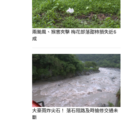
兩颱風、猴害夾擊 梅花部落甜柿損失近6
成
大豪雨炸尖石！ 落石阻路及時搶修交通未
斷