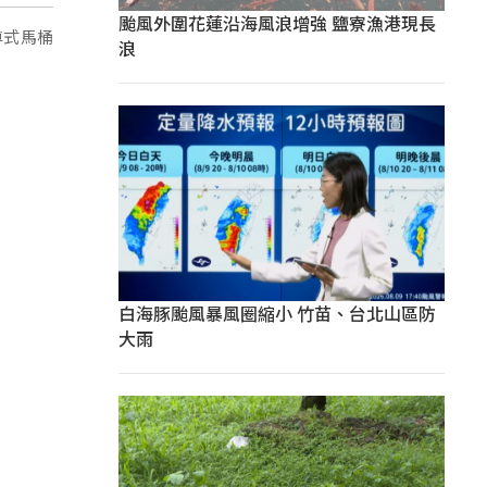
颱風外圍花蓮沿海風浪增強 鹽寮漁港現長
蹲式馬桶
浪
白海豚颱風暴風圈縮小 竹苗、台北山區防
大雨