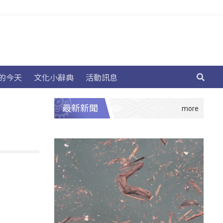
的今天
文化小辭典
活動訊息
最新新聞