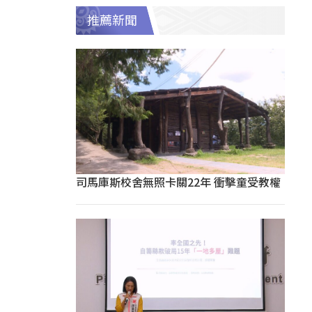
推薦新聞
司馬庫斯校舍無照卡關22年 衝擊童受教權