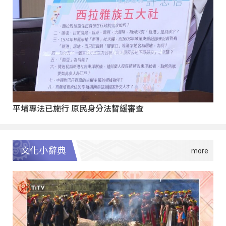
平埔專法已施行 原民身分法暫緩審查
文化小辭典