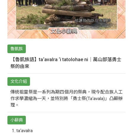
魯凱族
【魯凱族語】ta‘avalra ‘i tatolohae ni｜萬山部落勇士
祭的由來
文化介紹
傳統祖靈祭是一系列為期四個月的祭典，現今配合族人工
作求學濃縮為一天，並特別將「勇士祭(Ta‘avala)」凸顯辦
理。
小辭典
ta‘avalra