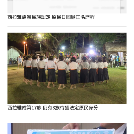
西拉雅族獲民族認定 原民日回顧正名歷程
西拉雅成第17族 仍有8族待獲法定原民身分