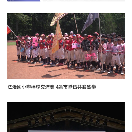
法治國小辦棒球交流賽 4縣市隊伍共襄盛舉