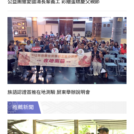
公益團邀愛國浦長輩義工 彩繪蛋糕慶父親節
族語認證首推在地測驗 屏東舉辦說明會
推薦新聞