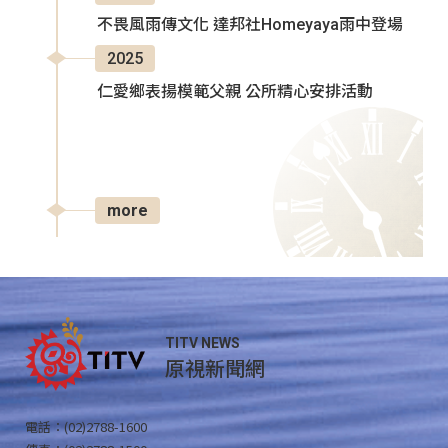
不畏風雨傳文化 達邦社Homeyaya雨中登場
2025
仁愛鄉表揚模範父親 公所精心安排活動
more
TITV NEWS
原視新聞網
電話：(02)2788-1600