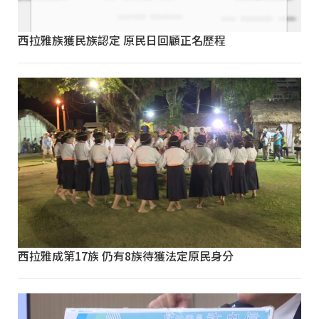
西拉雅族獲民族認定 原民日回顧正名歷程
西拉雅成第17族 仍有8族待獲法定原民身分