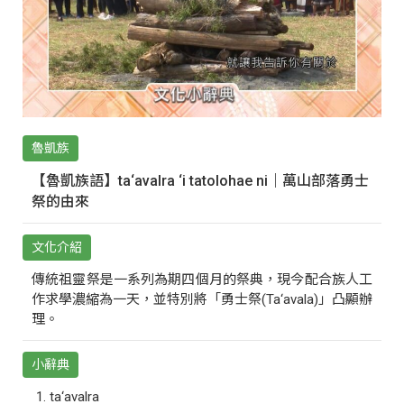
魯凱族
【魯凱族語】ta‘avalra ‘i tatolohae ni｜萬山部落勇士
祭的由來
文化介紹
傳統祖靈祭是一系列為期四個月的祭典，現今配合族人工
作求學濃縮為一天，並特別將「勇士祭(Ta‘avala)」凸顯辦
理。
小辭典
ta‘avalra